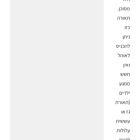
מסוכן.
תאורה
כזו
ניתן
להכניס
לאוהל
ואין
חשש
ממגע
ילדים
(תאורת
גז או
עששית
עלולות
להיות