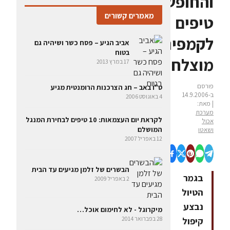
והחופשות:
מאמרים קשורים
טיפים
לקמפינג
אביב הגיע – פסח כשר ושיהיה גם
בטוח
מוצלח
17 במרץ 2013
פורסם
ט"ו באב – חג הצרכנות הרומנטית מגיע
ב-14.9.2006
4 באוגוסט 2006
| מאת:
מערכת
לקראת יום העצמאות: 10 טיפים לבחירת המנגל
אכול
המושלם
ושאטו
12 באפריל 2007
הבשרים של זלמן מגיעים עד הבית
בגמר
2 באפריל 2009
הטיול
נבצע
מיקרוגל - לא לחימום אוכל…
28 בפברואר 2014
קיפול