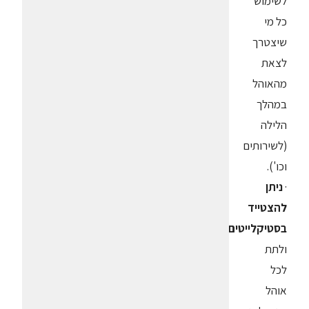
לשימוש
כל מי
שיצטרך
לצאת
מהאוהל
במהלך
הלילה
(לשירותים
וכו').
·
ניתן
להצטייד
בסטיקלייטים
ולתת
לכל
אוהל