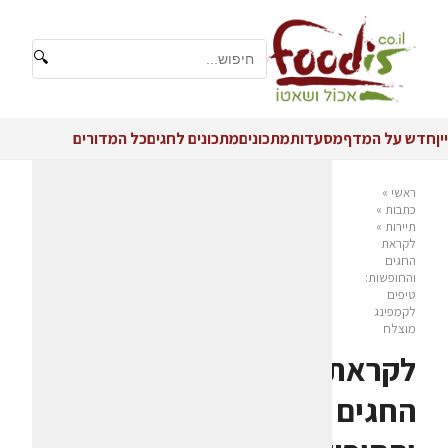
🔍
יין
חדש על המדף
מסעדות
מתכונים
מתכונים לחגים
כל המדורים
ראשי
»
כתבות
»
תיירות
»
לקראת
החגים
והחופשות:
טיפים
לקמפינג
מוצלח
לקראת
החגים