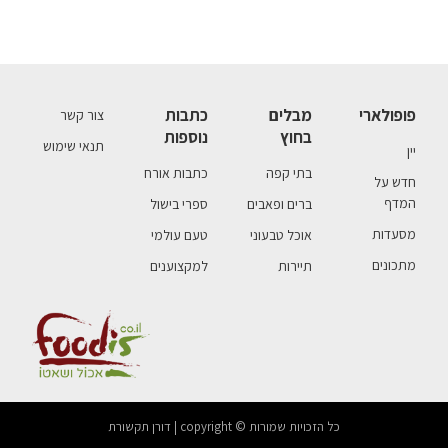
פופולארי
מבלים
כתבות
צור קשר
בחוץ
נוספות
תנאי שימוש
יין
בתי קפה
כתבות אורח
חדש על
המדף
ברים ופאבים
ספרי בישול
מסעדות
אוכל טבעוני
טעם עולמי
מתכונים
תיירות
למקצוענים
כל הזכויות שמורות © copyright | דורן תקשורת