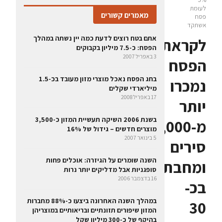
לעומת
מאמרים קשורים
פסח
אשתקד
אתם בטח רוצים לדעת כמה יין נשתה במהלך
לקראת
הפסח: כ-7.5 מיליון בקבוקים
3 באפריל 2007
הפסח
בחג הפסח נאכל מוצרי מזון מעובד בכ-1.5
נמכרו
מיליארדי שקלים
17 באפריל 2008
יותר
בשנת 2006 השיקה תעשיית המזון כ-3,500
מ-180,000
מוצרים חדשים – גידול של 16%
5 בינואר 2007
סירים
השנה שומרים על הגיזרה: אוכלים פחות
ומחבתות
סופגניות אבל מדליקים יותר נרות
16 בדצמבר 2006
בכ-
במהלך השנה האחרונה ביצעו כ-88% מחברות
30
המזון שיפורים תזונתיים ובריאותיים במוצריהן
בהיקף של כ-300 מיליון שקל