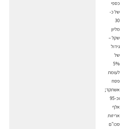
כספי
של כ-
30
מליון
שקל –
גידול
של
5%
לעומת
פסח
אשתקד;
וכ-95
אלף
אריזות
סכו"ם