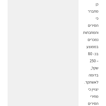
כן
מתברר
כי
הסירים
והמחבתות
נמכרים
בממוצע
בכ- 80
– 250
שקל,
בדומה
לאשתקד.
יצויין כי
מחירי
הסירים