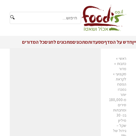
🔍
יין
חדש על המדף
מסעדות
מתכונים
מתכונים לחגים
כל המדורים
ראשי
»
כתבות
»
מדור
מקצועי
»
לקראת
הפסח
נמכרו
יותר
מ-180,000
סירים
ומחבתות
בכ- 30
מיליון
שקל –
גידול של
5%