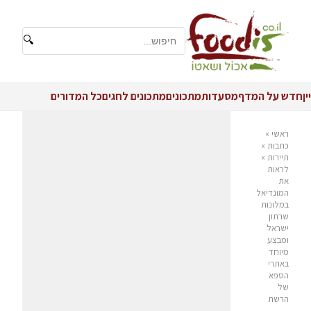
🔍
יין
חדש על המדף
מסעדות
מתכונים
מתכונים לחגים
כל המדורים
ראשי
»
כתבות
»
תיירות
»
לראות
את
המונדיאל
במלונות
שרתון
ישראל
ומבצע
מיוחד
באתרי
הספא
של
הרשת