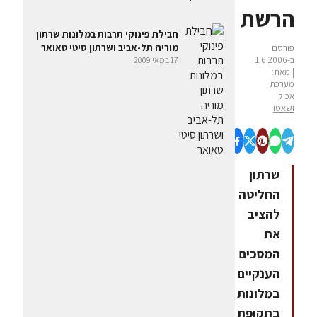
הרשת
חבילת פינוקי תרבות במלונות שרתון
מוריה תל-אביב ושרתון סיטי טאואר
פורסם
ב-1.6.2006
17 במאי 2009
| מאת:
מערכת
אכול
ושאטו
שרתון
החליטה
להציב
את
המסכים
הענקיים
במלונות
בתקופת