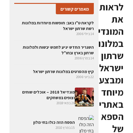
לראות
מאמרים קשורים
את
לקראת ט"ו באב: חופשות מיוחדות במלונות
המונדיאל
רשת שרתון ישראל
14 ביולי 2006
במלונות
השגריר החדש יגיע לחמש יבשות ולמלונות
שרתון
שרתון בארץ ובחו"ל
14 במרץ 2006
ישראל
קיץ מהסרטים במלונות שרתון ישראל
ומבצע
22 ביוני 2006
מיוחד
מונדיאל 2018 – אוכלים שותים
וצופים במשחקים
באתרי
26 במאי 2018
הספא
הפסח הזה כולו בתי מלון
של
15 במרץ 2010