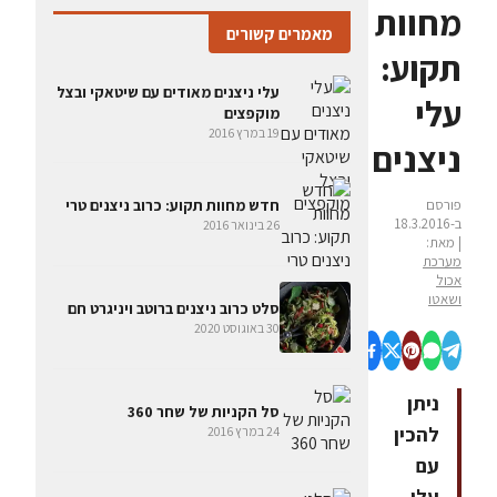
מחוות
מאמרים קשורים
תקוע:
עלי ניצנים מאודים עם שיטאקי ובצל
עלי
מוקפצים
19 במרץ 2016
ניצנים
פורסם
חדש מחוות תקוע: כרוב ניצנים טרי
ב-18.3.2016
26 בינואר 2016
| מאת:
מערכת
אכול
ושאטו
סלט כרוב ניצנים ברוטב ויניגרט חם
30 באוגוסט 2020
ניתן
סל הקניות של שחר 360
להכין
24 במרץ 2016
עם
עלי