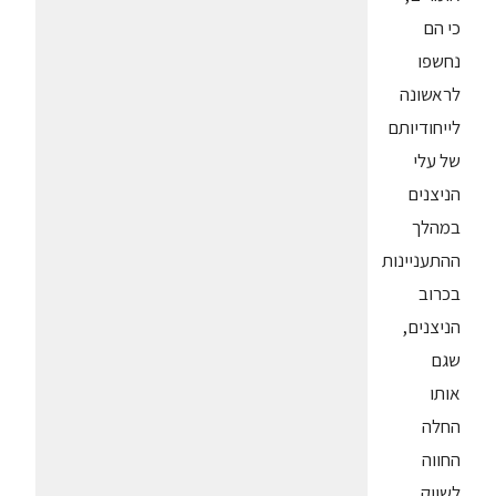
כי הם
נחשפו
לראשונה
לייחודיותם
של עלי
הניצנים
במהלך
ההתעניינות
בכרוב
הניצנים,
שגם
אותו
החלה
החווה
לשווק