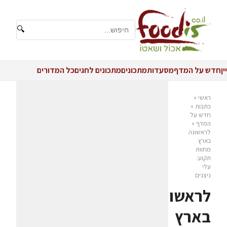
🔍
יין
חדש על המדף
מסעדות
מתכונים
מתכונים לחגים
כל המדורים
ראשי
»
כתבות
»
חדש על
המדף
»
לראשונה
בארץ
מחוות
תקוע:
עלי
ניצנים
לראשונה
בארץ