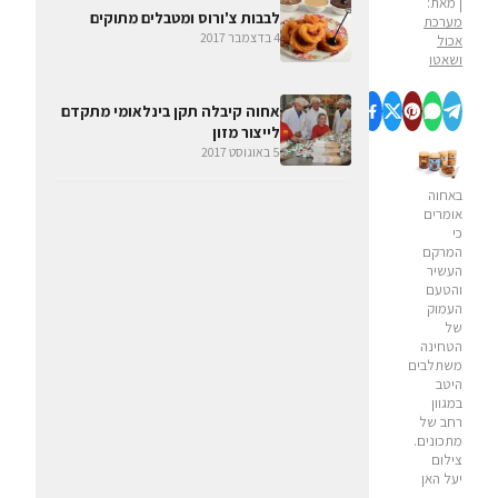
| מאת:
לבבות צ'ורוס ומטבלים מתוקים
מערכת
4 בדצמבר 2017
אכול
ושאטו
אחוה קיבלה תקן בינלאומי מתקדם
לייצור מזון
5 באוגוסט 2017
באחוה
אומרים
כי
המרקם
העשיר
והטעם
העמוק
של
הטחינה
משתלבים
היטב
במגוון
רחב של
מתכונים.
צילום
יעל האן