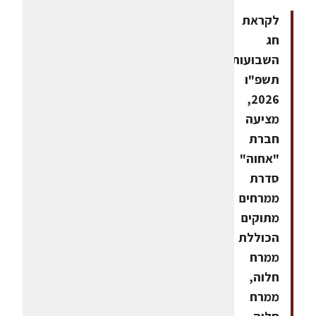
לקראת
חג
השבועות
תשפ"ו
2026,
מציעה
חברת
"אחוה"
סדרת
ממרחים
מתוקים
הכוללת
ממרח
חלוה,
ממרח