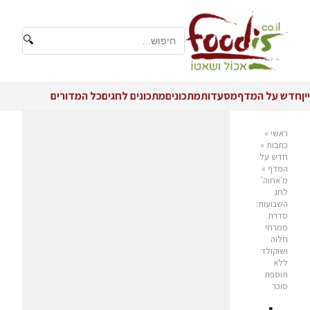
🔍
יין
חדש על המדף
מסעדות
מתכונים
מתכונים לחגים
כל המדורים
ראשי
»
כתבות
»
חדש על
המדף
»
מ'אחוה'
לחג
השבועות:
סדרת
ממרחי
חלוה
ושוקולד
ללא
תוספת
סוכר