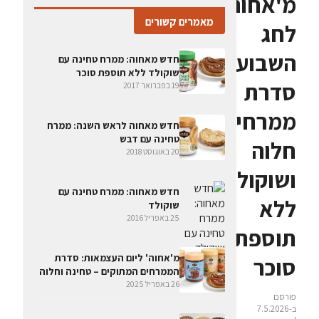
מ'אחוה'
מאמרים קשורים
לחג
השבועות:
חדש מאחוה: ממרח טחינה עם
שוקולד ללא תוספת סוכר
סדרת
19 בפברואר 2017
ממרחי
חדש מאחוה לראש השנה: ממרח
טחינה עם דבש
חלוה
20 באוגוסט 2018
ושוקולד
חדש מאחוה: ממרח טחינה עם
ללא
שוקולד
25 באפריל 2016
תוספת
מ'אחוה' ליום העצמאות: סדרת
סוכר
הממרחים המתוקים – טחינה וחלוה
26 באפריל 2025
פורסם
ב-7.5.2026