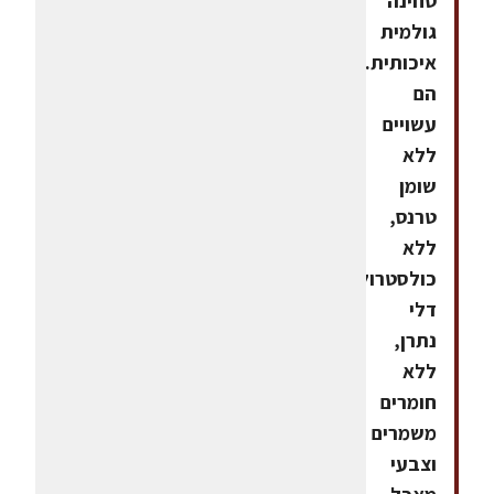
טחינה
גולמית
איכותית.
הם
עשויים
ללא
שומן
טרנס,
ללא
כולסטרול,
דלי
נתרן,
ללא
חומרים
משמרים
וצבעי