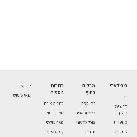
פופולארי
מבלים
כתבות
צור קשר
בחוץ
נוספות
תנאי שימוש
יין
בתי קפה
כתבות אורח
חדש על
המדף
ברים ופאבים
ספרי בישול
מסעדות
אוכל טבעוני
טעם עולמי
מתכונים
תיירות
למקצוענים