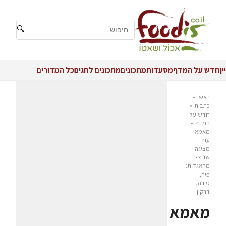
🔍
יין
חדש על המדף
מסעדות
מתכונים
מתכונים לחגים
כל המדורים
ראשי
»
כתבות
»
חדש על
המדף
»
מאמא
עוף
מציגה
שניצל
מהאגדות:
פיה,
טירה,
דרקון
מאמא