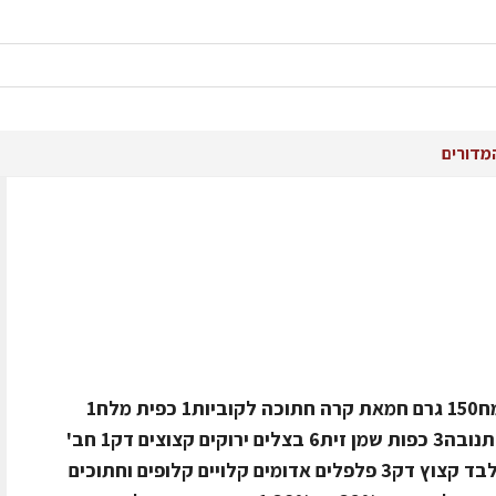
מדורים
חומרים ל-10-12 מנותלבצק2 כוסות קמח150 גרם חמאת קרה חתוכה לקוביות1 כפית מלח1
ביצה1-2 כפות מים קריםלמלית80 גרם תנובה3 כפות שמן זית6 בצלים ירוקים קצוצים דק1 חב'
מנגולד (כ 10 גבעולים) החלק הירוק בלבד קצוץ דק3 פלפלים אדומים קלויים קלופים וחתוכים