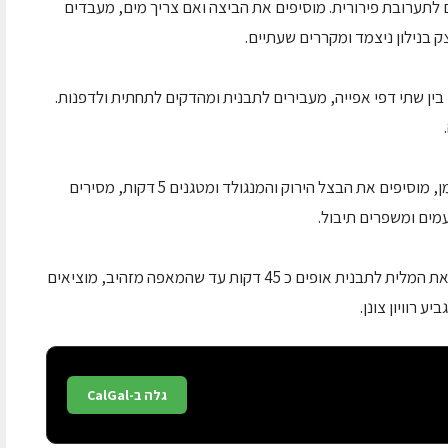
 לתערובת פירורית. מוסיפים את הביצה ואם צריך מים, מעבדים
 בנילון ניצמד ומקררים שעתיים.
ין שתי דפי אפייה, מעבירים לתבנית ומהדקים לתחתית ולדפנות.
3. ממיסים במחבת גדולה או סיר גדול , חמאה ושמן, מוסיפים את הבצל הירוק והמנגולד ומטגנים 5 דקות, מסירים
מים ומשפרים תיבול.
4. מחממים תנור לחום בינוני 180 מעלות, יוצקים את המלית לתבנית אופים כ 45 דקות עד שהמאפה מזהיב, מוציאים
 רוויון צונן.
גלה ב-CalGal