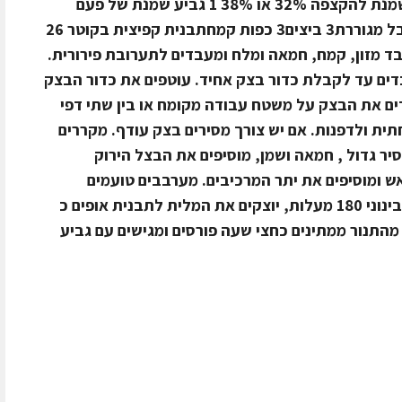
לקוביותמלח ופלפל שחור טחון1 מכל שמנת להקצפה 32% או 38% 1 גביע שמנת של פעם
27%1 גביע גבינה 9% או 50 גר' קצ'קבל מגוררת3 ביצים3 כפות קמחתבנית קפיצית בקוטר 26
ההכנה1. שמים במעבד מזון, קמח, חמאה ומלח ומעבדים לתערובת פירורית.
בדים עד לקבלת כדור בצק אחיד. עוטפים את כדור הבצק
צמד ומקררים שעתיים.2. מרדדים את הבצק על משטח עבודה מקומח או בין שתי דפי
ית ולדפנות. אם יש צורך מסירים בצק עודף. מקררים
ה או סיר גדול , חמאה ושמן, מוסיפים את הבצל הירוק
ת, מסירים מהאש ומוסיפים את יתר המרכיבים. מערבבים טועמים
ומשפרים תיבול.4. מחממים תנור לחום בינוני 180 מעלות, יוצקים את המלית לתבנית אופים כ
 מהתנור ממתינים כחצי שעה פורסים ומגישים עם גביע