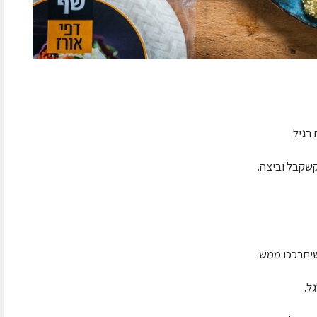
שקבל וביצה.
שיתרככו ממש.
ל.