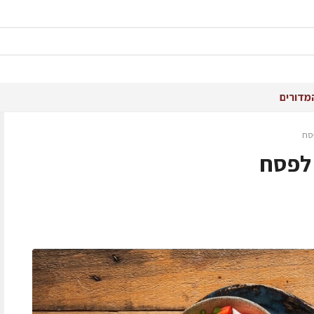
מדורים
סח
 לפסח