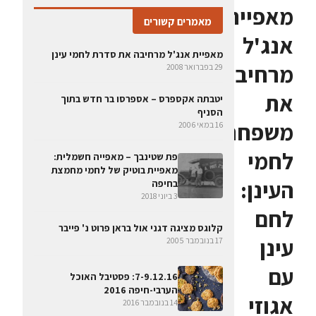
מאפיית
מאמרים קשורים
אנג'ל
מאפיית אנג'ל מרחיבה את סדרת לחמי עינן
מרחיבה
29 בפברואר 2008
את
יטבתה אקספרס – אספרסו בר חדש בתוך
הסניף
משפחת
16 במאי 2006
לחמי
פת שטינבך – מאפייה חשמלית:
מאפיית בוטיק של לחמי מחמצת
העינן:
בחיפה
3 ביוני 2018
לחם
קלוגס מציגה דגני אול בראן פרוט נ' פייבר
עינן
17 בנובמבר 2005
עם
7-9.12.16: פסטיבל האוכל
הערבי-חיפה 2016
אגוזי
14 בנובמבר 2016