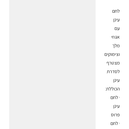
לחם
עינן
עם
אגוזי
מלך
וצימוקים
מצטרף
לסדרת
עינן
הכוללת:
· לחם
עינן
פרוס
· לחם