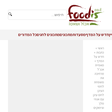
🔍
יין
חדש על המדף
מסעדות
מתכונים
מתכונים לחגים
כל המדורים
ראשי
»
כתבות
»
חדש על
המדף
»
מאפיית
אנג'ל
מרחיבה
את
משפחת
לחמי
העינן:
לחם עינן
עם אגוזי
מלך
וצימוקים