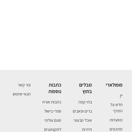
פופולארי
מבלים
כתבות
צור קשר
בחוץ
נוספות
תנאי שימוש
יין
בתי קפה
כתבות אורח
חדש על
המדף
ברים ופאבים
ספרי בישול
מסעדות
אוכל טבעוני
טעם עולמי
מתכונים
תיירות
למקצוענים