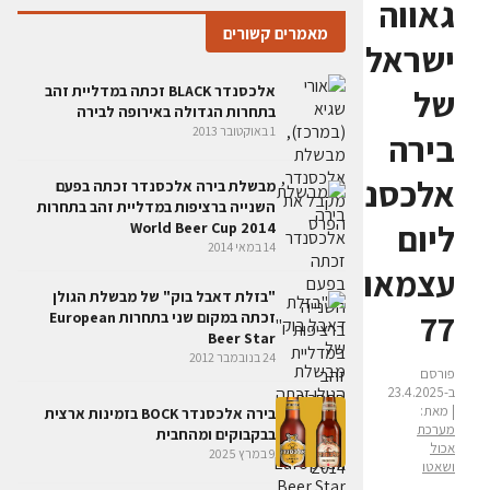
גאווה
מאמרים קשורים
ישראלית
אלכסנדר BLACK זכתה במדליית זהב
של
בתחרות הגדולה באירופה לבירה
1 באוקטובר 2013
בירה
אלכסנדר
מבשלת בירה אלכסנדר זכתה בפעם
השנייה ברציפות במדליית זהב בתחרות
ליום
World Beer Cup 2014
14 במאי 2014
עצמאות
"בזלת דאבל בוק" של מבשלת הגולן
77
זכתה במקום שני בתחרות European
Beer Star
24 בנובמבר 2012
פורסם
ב-23.4.2025
| מאת:
בירה אלכסנדר BOCK בזמינות ארצית
מערכת
בבקבוקים ומהחבית
אכול
9 במרץ 2025
ושאטו