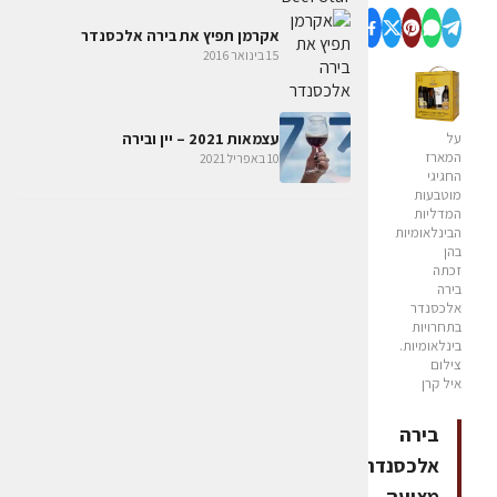
אקרמן תפיץ את בירה אלכסנדר
15 בינואר 2016
על
עצמאות 2021 – יין ובירה
המארז
10 באפריל 2021
החגיגי
מוטבעות
המדליות
הבינלאומיות
בהן
זכתה
בירה
אלכסנדר
בתחרויות
בינלאומיות.
צילום
איל קרן
בירה
אלכסנדר
מציעה