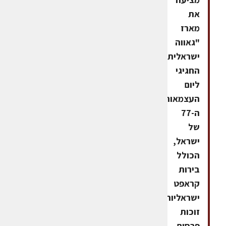
את
מארז
"גאווה
ישראלית"
החגיגי
ליום
העצמאות
ה-77
של
ישראל,
הכולל
בירות
קראפט
ישראליות
זוכות
פרסים