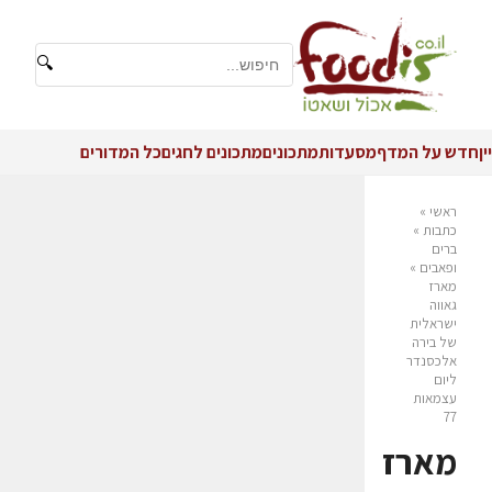
🔍
יין
חדש על המדף
מסעדות
מתכונים
מתכונים לחגים
כל המדורים
ראשי
»
כתבות
»
ברים
ופאבים
»
מארז
גאווה
ישראלית
של בירה
אלכסנדר
ליום
עצמאות
77
מארז