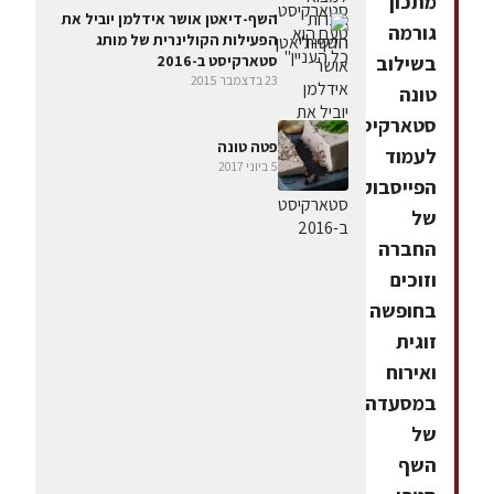
מתכון
השף-דיאטן אושר אידלמן יוביל את
גורמה
הפעילות הקולינרית של מותג
בשילוב
סטארקיסט ב-2016
23 בדצמבר 2015
טונה
סטארקיסט
פטה טונה
לעמוד
5 ביוני 2017
הפייסבוק
של
החברה
וזוכים
בחופשה
זוגית
ואירוח
במסעדה
של
השף