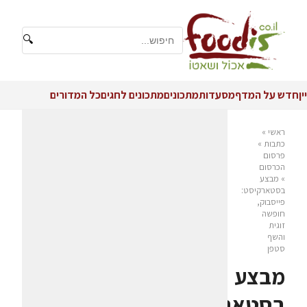
🔍
יין
חדש על המדף
מסעדות
מתכונים
מתכונים לחגים
כל המדורים
ראשי
»
כתבות
»
פרסום
הכרסום
»
מבצע
בסטארקיסט:
פייסבוק,
חופשה
זוגית
והשף
סטפן
מבצע
בסטארקיסט: