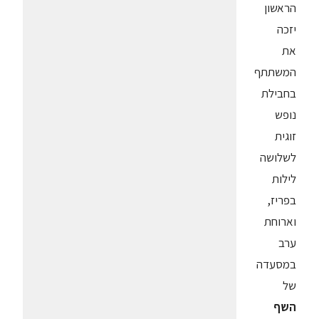
הראשון
יזכה
את
המשתתף
בחבילת
נופש
זוגית
לשלושה
לילות
בפריז,
וארוחת
ערב
במסעדה
של
השף