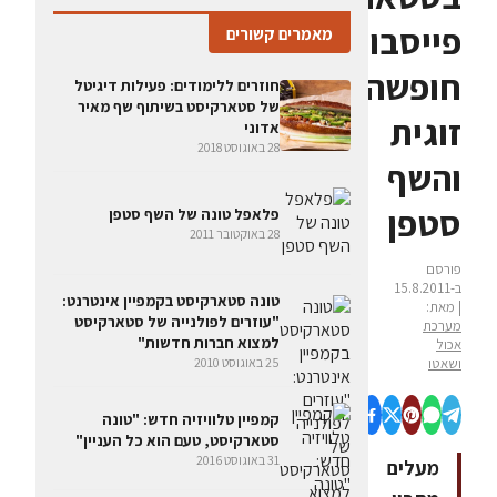
פייסבוק,
מאמרים קשורים
חופשה
חוזרים ללימודים: פעילות דיגיטל
של סטארקיסט בשיתוף שף מאיר
זוגית
אדוני
28 באוגוסט 2018
והשף
סטפן
פלאפל טונה של השף סטפן
28 באוקטובר 2011
פורסם
ב-15.8.2011
טונה סטארקיסט בקמפיין אינטרנט:
| מאת:
"עוזרים לפולנייה של סטארקיסט
מערכת
למצוא חברות חדשות"
אכול
ושאטו
25 באוגוסט 2010
קמפיין טלוויזיה חדש: "טונה
סטארקיסט, טעם הוא כל העניין"
31 באוגוסט 2016
מעלים