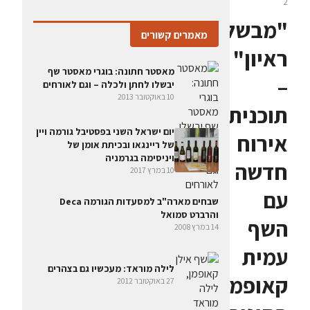
2
"מבשלים
מאמרים קשורים
ראיון"
מאסטר חתונה: בוגרי מאסטר שף
–
יבשלו לחתן ולכלה – וגם לאורחים
10 באוקטובר 2013
תוכנית
יום ישראל השני בפסטיבל גורמה ויין
אירוח
של ריינגאו ובכיתת אומן של
ויניסימה בגרמניה
חדשה
10 במרץ 2017
עם
שבחים מארה"ב למסעדות הגורמה Deca
והרברט סמואל
השף
14 במרץ 2008
עמית
לילה מוראד: מעכשיו גם בצהרים
קאופמן
27 באוקטובר 2012