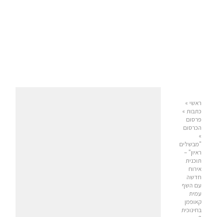
ראשי
»
כתבות
»
פרסום
הכרסום
»
"מבשלים
ראיון" –
תוכנית
אירוח
חדשה
עם השף
עמית
קאופמן
בחינוכית