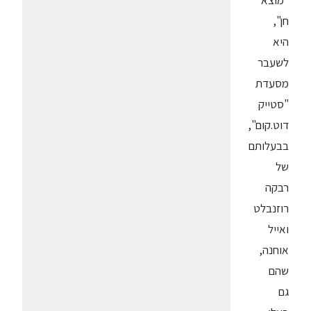
"מוצא
חן",
היא
לשעבר
מסעדת
"סטייק
דוט.קום",
בבעלותם
של
רבקה
רוזנבלט
ואייל
אוחנה,
שהם
גם