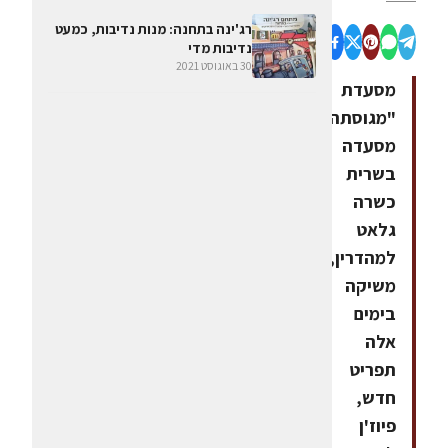
רג'ינה בתחנה: מנות נדיבות, כמעט
נדיבות מדי
30 באוגוסט 2021
מסעדת
"מגוסתה",
מסעדה
בשרית
כשרה
גלאט
למהדרין,
משיקה
בימים
אלה
תפריט
חדש,
פיוז'ן