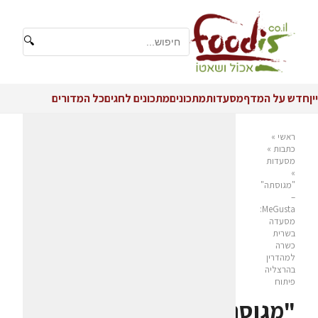
🔍
יין
חדש על המדף
מסעדות
מתכונים
מתכונים לחגים
כל המדורים
ראשי
»
כתבות
»
מסעדות
»
"מגוסתה"
–
MeGusta:
מסעדה
בשרית
כשרה
למהדרין
בהרצליה
פיתוח
"מגוסתה"