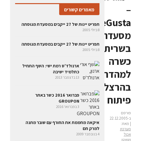
–
מאמרים קשורים
MeGusta:
תפריט יינות של 27 ייקבים במסעדת מגוסתה
8 ביולי 2005
מסעדה
תפריט יינות של 27 ייקבים במסעדת מגוסתה
בשרית
8 ביולי 2005
כשרה
ארנולד'ס רמת ישי: השף התחיל
למהדרין
כתלמיד ישיבה
13 בדצמבר 2013
בהרצליה
פברואר 2016 כשר באתר
פיתוח
GROUPON
3 בפברואר 2016
פורסם
ב-22.12.2005
איקאה מחממת את החורף עם שובר מתנה
| מאת:
למרק חם
מערכת
אכול
4 בנובמבר 2009
ושאטו