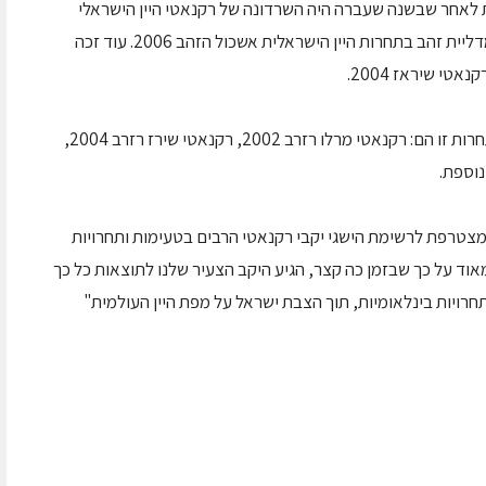
במדלית כסף, וזאת לאחר שבשנה שעברה היה השרדונה של רקנאטי היין הישראלי
היחיד שזכה במדליה בתחרות זו. יין זה אף זכה במדליית זהב בתחרות היין הישראלית אשכול הזהב 2006. עוד זכה
יינות יקבי רקנאטי שזכו במדליית ארד במסגרת תחרות זו הם: רקנאטי מרלו רזרב 2002, רקנאטי שירז רזרב 2004,
זו מצטרפת לרשימת הישגי יקבי רקנאטי הרבים בטעימות ותחרויות
אוד על כך שבזמן כה קצר, הגיע היקב הצעיר שלנו לתוצאות כל כך
תחרויות בינלאומיות, תוך הצבת ישראל על מפת היין העולמית"