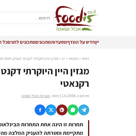
יין
חדש על המדף
מסעדות
מתכונים
מתכונים לחגים
כל ה
ראשי
»
כתבות
»
יין
»
מגזין היין היוקרתי דקנטר העניק חמש מדל
מגזין היין היוקרתי דקנט
רקנאטי
פורסם ב-1.6.2006 | מאת:
מערכת אכול ושאטו
תחרות זו הינה אחת התחרות הבינלאומ
מתקיימת ומטרתה להעניק המלצה מהימנ