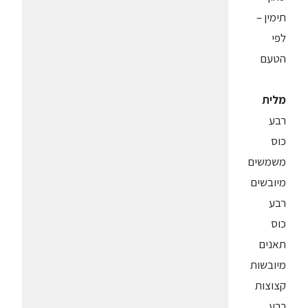
תימין –
לפי
הטעם
מלית
רבע
כוס
משמשים
מיובשים
רבע
כוס
תאנים
מיובשות
קצוצות
רבע