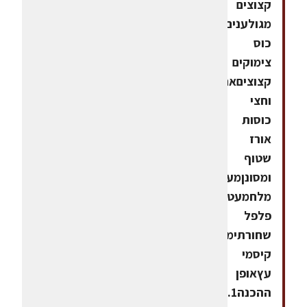
קצוצים
מגולעניםרבע
כוס
צימוקים
קצוציםאחת
וחצי
כוסות
אורז
שטוף
ומסונןמעט
מלחמעט
פלפל
שחורתימין
קיסמי
עץאופן
ההכנה1.