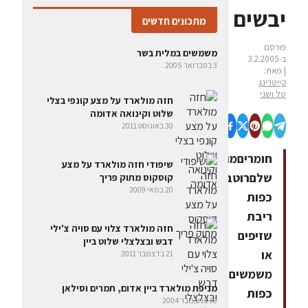
יבשים
מתכונים חדשים
פורסם
משמשים במלית בשר
ב-3.2.2005
3 בפברואר 2005
| מאת:
קייטרינג
טל ושני
חזה מולארד על מצע קונפי בצלי
שלוט וקינואה אדומה
30 באוגוסט 2011
חומריםמולארד
שיפודי חזה מולארד על מצע
שלםרוטב3
קוסקוס מתוק פריך
20 במאי 2009
כפות
ריבת
חזה מולארד צלוי עם סויה צ'ילי
שזיפים
דבש ובצלצלי שלוט ביין
או
21 בדצמבר 2011
משמשים6
מניפת מולארד ביין אדום, תמרים וסילאן
כפות
30 בנובמבר 2004