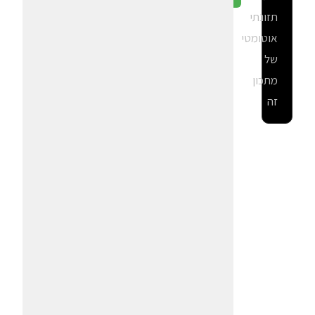
תזונתי
אוטומטי
של
מתכון
זה