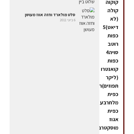
קוקוה
קולה
סלט מולארד וחזה אווז מעושן
(לא
6 ביוני 2011
דיאט)5
כפות
רוטב
סויה4
כפות
קואנטרו
(ליקר
תפוזים)רבע
כפית
מלחרבע
כפית
אגוז
מוסקטרבע