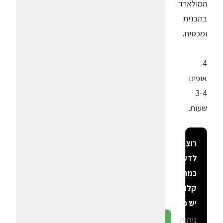
המולארד
בתבנית
ומכסים.
4.
אופים
3-4
שעות.
רוצה
לדעת
כמה
קלוריות
יש פה?
ניתוח
גלה ב-CalGal