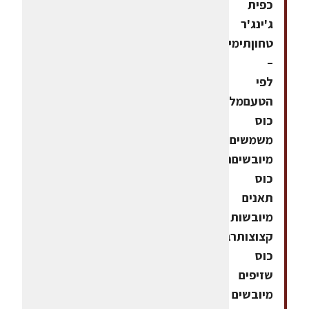
כפית
ג'ינג'ר
טחוןתימין
–
לפי
הטעםמליתרבע
כוס
משמשים
מיובשיםרבע
כוס
תאנים
מיובשות
קצוצותרבע
כוס
שזיפים
מיובשים