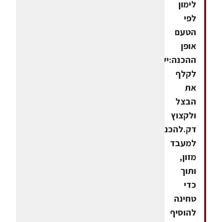
לימון
לפי
הטעם
אופן
ההכנה:יש
לקלף
את
הבצל
ולקצוץ
דק.להכניס
למעבד
מזון,
ותוך
כדי
טחינה
להוסיף