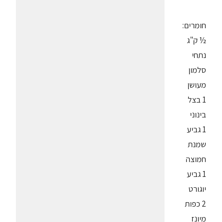
חומרים:
½ ק"ג
נתחי
סלמון
מעושן
1 בצל
בינוני
1 גביע
שמנת
חמוצה
1 גביע
יוגורט
2 כפות
מיונז