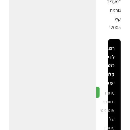
"מעריב
גורמה
קיץ
2005"
רוצה
לדעת
כמה
קלוריות
יש פה?
ניתוח
גלה ב-CalGal
תזונתי
אוטומטי
של
מתכון