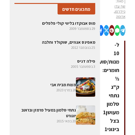
| מאת:
שף עדו
מתכונים חדשים
ניידרמן,
ארומה
מוס אבוקדו בליווי קולי פלפלים
29 בספטמבר 2009
מאפינס אגוזים, שוקולד וחלבה
ל-
25 בנובמבר 2012
10
מנות/סועדים
פילה דניס
3 בספטמבר 2005
חומרים:
½
מצות מבית אבי
ק"ג
28 במרץ 2023
נתחי
סלמון
נתחי סלמון במעיל פרמזן וברוטב
מעושן1
יוגורט
בצל
20 במאי 2015
בינוני1