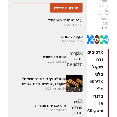
| מאת:
שף משה
מתכונים חדשים
כהן,
אנג'לינה
ביסטרו
עוגת "מתנה" משוקולד
בהוד
19 באפריל 2006
השרון
מקפא לימונים
14 בנובמבר 2005
מרכיבים170
עוגת קלימטורט
גרם
14 בינואר 2012
שוקולד
בלגי
עוגת "שזיף שיכור בתחפושת" –
מריר50
שוקולד, שזיפים, מרנג אגוזים
מ"ל
16 בפברואר 2026
ברנדי
או
מיני סברינות חגיגיות
וויסקי60
12 בספטמבר 2011