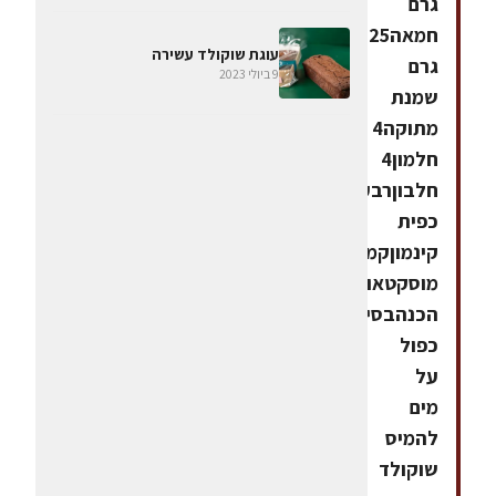
גרם
חמאה225
עוגת שוקולד עשירה
גרם
9 ביולי 2023
שמנת
מתוקה4
חלמון4
חלבוןרבע
כפית
קינמוןקמצוץ
מוסקטאופן
הכנהבסיר
כפול
על
מים
להמיס
שוקולד