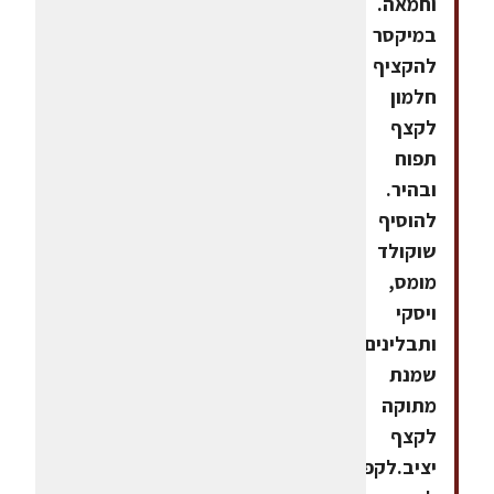
וחמאה.
במיקסר
להקציף
חלמון
לקצף
תפוח
ובהיר.
להוסיף
שוקולד
מומס,
ויסקי
ותבלינים.להקציף
שמנת
מתוקה
לקצף
יציב.לקפל