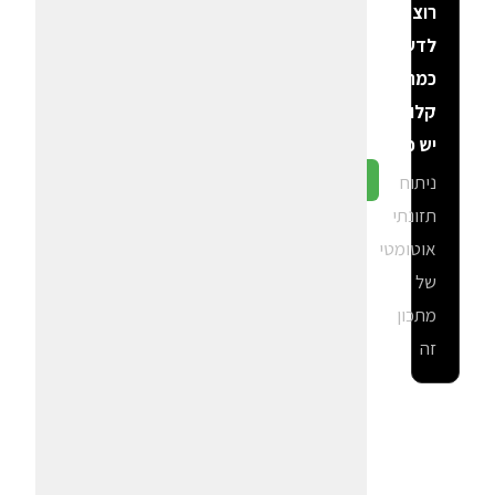
רוצה
לדעת
כמה
קלוריות
יש פה?
ניתוח
גלה ב-CalGal
תזונתי
אוטומטי
של
מתכון
זה