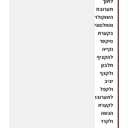
לתוך
תערובת
השוקולד
והחלמונים.
בקערת
מיקסר
נקייה
להקציף
חלבון
ולקצף
יציב
ולקפל
לתערובת.לצקת
לקערת
הגשה
ולקרר