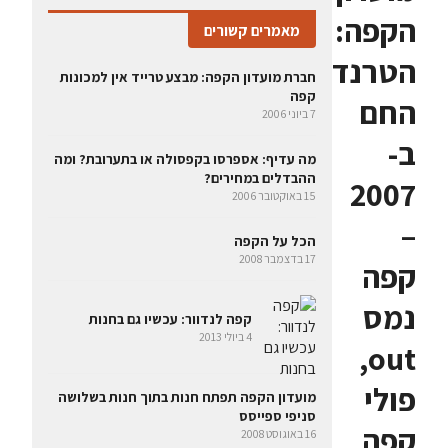
הקפה:
מאמרים קשורים
הטרנד
חברת מועדון הקפה: מבצע טרייד אין למכונות
קפה
החם
7 ביוני 2006
ב-
מה עדיף: אספרסו בקפסולה או בתערובת? ומה
ההבדלים במחירים?
2007
15 באוקטובר 2006
–
הכל על הקפה
17 בדצמבר 2008
קפה
נמס
קפה לנדוור: עכשיו גם בחנות
4 ביולי 2013
out,
פולי
מועדון הקפה תפתח חנות בתוך חנות בשלושה
סניפי ספייסס
קפה
16 באוגוסט 2008