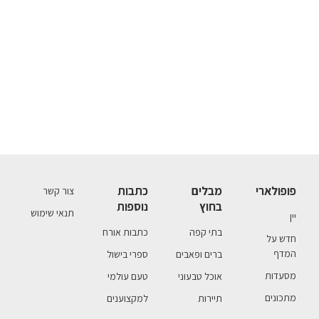
פופולארי
מבלים
כתבות
צור קשר
בחוץ
נוספות
תנאי שימוש
יין
בתי קפה
כתבות אורח
חדש על
המדף
ברים ופאבים
ספרי בישול
מסעדות
אוכל טבעוני
טעם עולמי
מתכונים
תיירות
למקצוענים