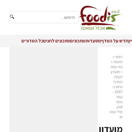
🔍
יין
חדש על המדף
מסעדות
מתכונים
מתכונים לחגים
כל המדורים
ראשי
»
כתבות
»
בתי קפה
»
מועדון
הקפה:
הטרנד
החם ב-
2007 –
קפה
נמס
out,
פולי קפה
in
מועדון