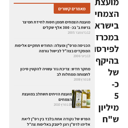
מועצת
מאמרים קשורים
הצמחים
בישראל
מועצת הצמחים תממן חסות לחידת חמיצר
ברשת ב' בכ- 300 אלף שקלים
12 בדצמבר 2005
במכרז
לפירסום
הכניסה מרס"ן ומעלה: החודש תתקיים אליפות
המפקדים בצה"ל לבישול גורמה
13 ביוני 2006
בהיקף
של
מחקר חדש: צריכת גזר עשויה להקטין סיכון
לתמותה ממחלות לב
8 במרץ 2008
כ-
5
מועצת הזיתים תשתלב במועצת
הצמחים
מיליון
19 במרץ 2010
ש"ח
הפרש של נקודה אחת בלבד בין רס"ן ליאת
אליהו לרס"ן רונן ליטבק באליפות צה"ל