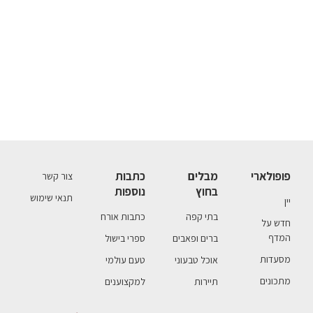
פופולארי
מבלים
כתבות
צור קשר
בחוץ
נוספות
תנאי שימוש
יין
בתי קפה
כתבות אורח
חדש על
המדף
ברים ופאבים
ספרי בישול
מסעדות
אוכל טבעוני
טעם עולמי
מתכונים
תיירות
למקצוענים