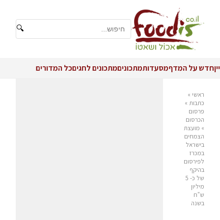
🔍
יין
חדש על המדף
מסעדות
מתכונים
מתכונים לחגים
כל המדורים
ראשי
»
כתבות
»
פרסום
הכרסום
»
מועצת
הצמחים
בישראל
במכרז
לפירסום
בהיקף
של כ- 5
מיליון
ש"ח
בשנה