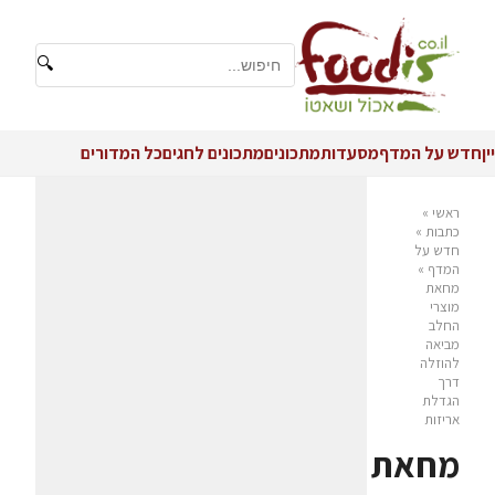
🔍
יין
חדש על המדף
מסעדות
מתכונים
מתכונים לחגים
כל המדורים
ראשי
»
כתבות
»
חדש על
המדף
»
מחאת
מוצרי
החלב
מביאה
להוזלה
דרך
הגדלת
אריזות
מחאת