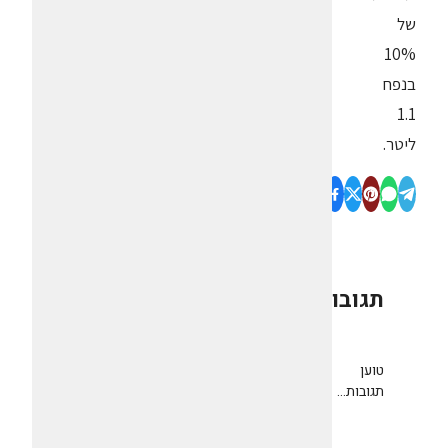
של
10%
בנפח
1.1
ליטר.
תגובות
0
טוען
תגובות...