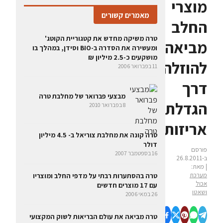
מוצרי
מאמרים קשורים
החלב
טרה משיקה מחדש את קטגוריית הקוטג'
מביאה
ומעשירה את הסדרה ב-BIO וסידן, במהלך בו
מושקעים כ-2.5 מיליון ₪
להוזלה
11 בפברואר 2006
דרך
מבצעי פברואר של מחלבת טרה
הגדלת
8 בפברואר 2010
אריזות
טרה קונה את מחלבת צוריאל ב- 4.5 מיליון
דולר
פורסם
16 בספטמבר 2007
ב-26.8.2011
| מאת:
מערכת
טרה בהסתערות רבתי על מדפי החלב ומוצריו
אכול
עם 17 מוצרים חדשים
ושאטו
26 במאי 2006
טרה מביאה את עולם הבריאות לשוק המקצועי