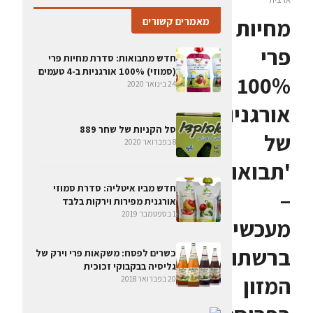
מחיות
מאמרים קשורים
פרי
חדש מתבואות: סדרת מחיות פרי
(סמוזי) 100% אורגניות ב-4 טעמים
100%
24 בינואר 2020
אורגניות
סל הקניות של שחר 889
של
8 בפברואר 2020
'תבואות'
חדש מביו איטליה: סדרת סמוזי
–
אורגנית מפירות וירקות בלבד
1 בספטמבר 2019
מעכשיו
ברשתות
כשרים לפסח: משקאות פרי וירק של
גליסיה בבקבוקי זכוכית
המזון
20 בפברואר 2018