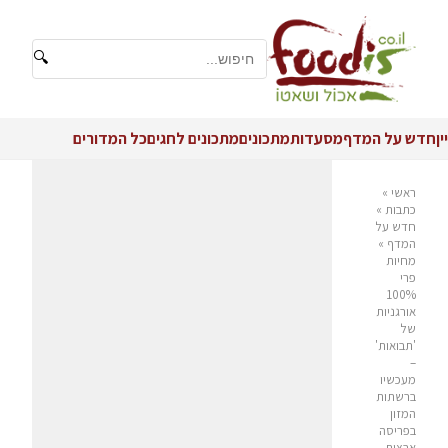
🔍
יין
חדש על המדף
מסעדות
מתכונים
מתכונים לחגים
כל המדורים
ראשי
»
כתבות
»
חדש על
המדף
»
מחיות
פרי
100%
אורגניות
של
'תבואות'
–
מעכשיו
ברשתות
המזון
בפריסה
ארצית