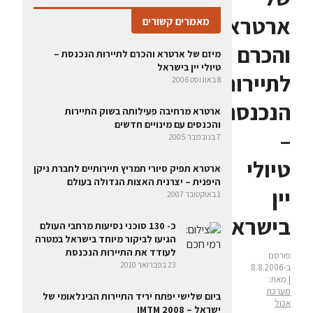
ארטרא
מאמרים קשורים
והכרם
מיזם של ארטרא והכרם לתיירות הנכנסת –
טיולי יין בישראל
לתיירות
8 באוגוסט 2006
הנכנסת
ארטרא מרחיבה פעילותה בשוק התיירות
והכנסים עם מינויים חדשים
–
7 בנובמבר 2005
טיולי
ארטרא תפיק סיורי תמריץ תיירותיים לחברת ניקן
היפנית – יצרנית האצות הגדולה בעולם
יין
1 באוקטובר 2007
בישראל
כ- 130 סוכני נסיעות מרחבי העולם
הגיעו לביקור מיוחד בישראל במטרה
לעודד את התיירות הנכנסת
פורסם
23 בפברואר 2010
ב-8.8.2006
| מאת:
מערכת
ביום שלישי יפתח יריד התיירות הבינלאומי של
אכול
ישראל – 2008 IMTM