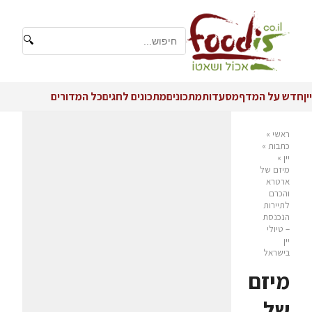
🔍
יין
חדש על המדף
מסעדות
מתכונים
מתכונים לחגים
כל המדורים
ראשי
»
כתבות
»
יין
»
מיזם של
ארטרא
והכרם
לתיירות
הנכנסת
– טיולי
יין
בישראל
מיזם
של