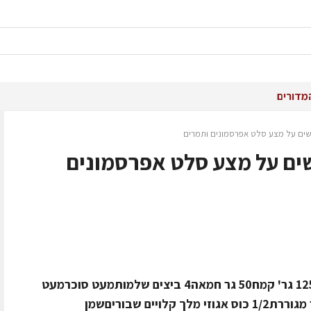
מדורים
וגשים על מצע סלט אפרסמונים ותמרים
גשים על מצע סלט אפרסמונים
חומרים לסופלה גבינות:250 מ"ל חלב125 גר' קמח50 גר חמאה4 ביצים שלמותמעט סוכרמעט
מלח1/2 כוס גבינת צאן קשה או רוקפור מגוררת1/2 כוס אגוזי מלך קלויים שבוריםשמן