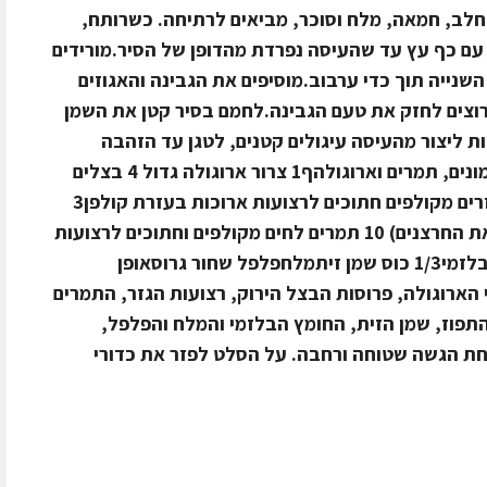
חלב, חמאה, מלח וסוכר, מביאים לרתיחה. כשרותח,
ם כף עץ עד שהעיסה נפרדת מהדופן של הסיר.מורידים
שנייה תוך כדי ערבוב.מוסיפים את הגבינה והאגוזים
 רוצים לחזק את טעם הגבינה.לחמם בסיר קטן את השמן
ורה גבוהה מאד. בעזרת 2 כפיות ליצור מהעיסה עיגולים קטנים, לטגן עד הזהבה
ולהגיש על הסלט.חומרים לסלט אפרסמונים, תמרים וארוגולהף1 צרור ארוגולה גדול 4 בצלים
ירוקים עבים פרוסים לפרוסות דקות2 גזרים מקולפים חתוכים לרצועות ארוכות בעזרת קולפן3
אפרסמונים חתוכים לשמיניות (לנקות את החרצנים) 10 תמרים לחים מקולפים וחתוכים לרצועות
דקות לאורך1 תפוז סחוט4 כפות חומץ בלזמי1/3 כוס שמן זיתמלחפלפל שחור גרוסאופן
ארוגולה, פרוסות הבצל הירוק, רצועות הגזר, התמרים
התפוז, שמן הזית, החומץ הבלזמי והמלח והפלפל,
חת הגשה שטוחה ורחבה. על הסלט לפזר את כדורי