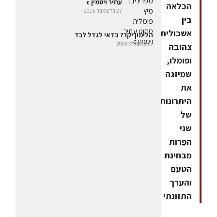
עתיר ויטמין c
הכלאה
27 בדצמבר 2015
בין
אשכולית
הלימון יקר? כדאי לגדל לבד
27 באוגוסט 2008
צהובה
ופומלו,
שמיזגה
את
היתרונות
של
שני
הפֵּרות
מבחינת
הטעם
והערך
התזונתי