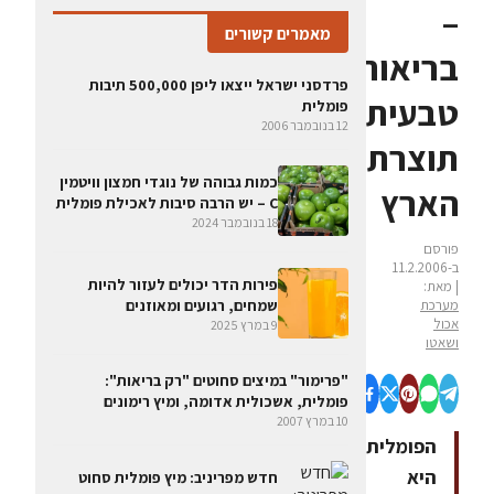
–
מאמרים קשורים
בריאות
פרדסני ישראל ייצאו ליפן 500,000 תיבות
טבעית
פומלית
12 בנובמבר 2006
תוצרת
כמות גבוהה של נוגדי חמצון וויטמין
הארץ
C – יש הרבה סיבות לאכילת פומלית
18 בנובמבר 2024
פורסם
ב-11.2.2006
פירות הדר יכולים לעזור להיות
| מאת:
שמחים, רגועים ומאוזנים
מערכת
אכול
9 במרץ 2025
ושאטו
"פרימור" במיצים סחוטים "רק בריאות":
פומלית, אשכולית אדומה, ומיץ רימונים
10 במרץ 2007
הפומלית
היא
חדש מפריניב: מיץ פומלית סחוט