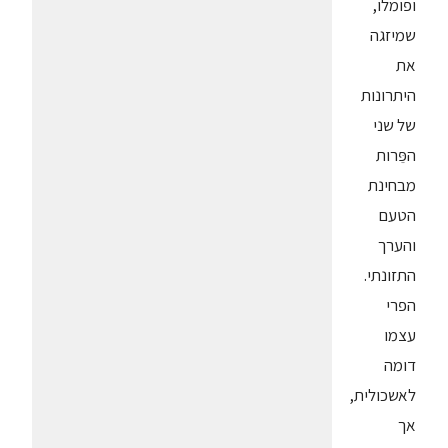
ופומלו,
שמיזגה
את
היתרונות
של שני
הפֵּרות
מבחינת
הטעם
והערך
התזונתי.
הפרי
עצמו
דומה
לאשכולית,
אך