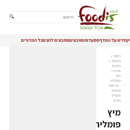
🔍
יין
חדש על המדף
מסעדות
מתכונים
מתכונים לחגים
כל המדורים
ראשי
»
כתבות
»
כתבות
אורח
»
מיץ
פומלית
– בריאות
טבעית
תוצרת
הארץ
מיץ
פומלית