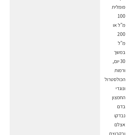
פומלית
100
מ"ל או
200
מ"ל
במשך
30 יום,
ורמות
הכולסטרול
ונוגדי
החמצון
בדם
נבדקו
אצלם
ובקבוצת