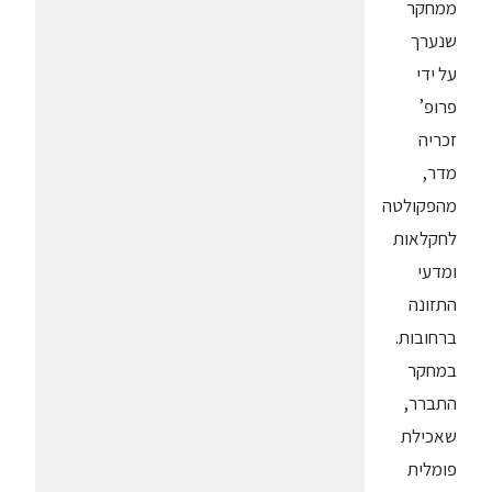
ממחקר
שנערך
על ידי
פרופ’
זכריה
מדר,
מהפקולטה
לחקלאות
ומדעי
התזונה
ברחובות.
במחקר
התברר,
שאכילת
פומלית