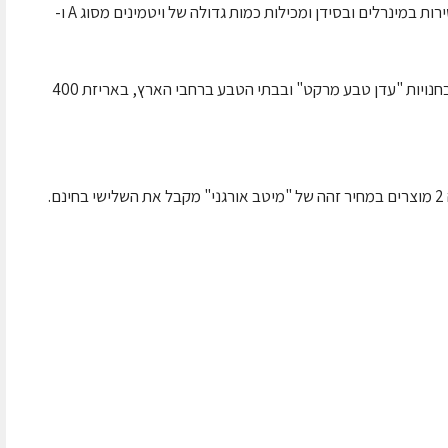
עשירות בברזל ויעילות לריפוי עצירות. עשירות במינרלים ובסידן ומכילות כמות גדולה של ויטמינים מסוג A ו-
שני המוצרים נמכרים ברשת חנויות ה"שופרסל", בחנויות "עדן טבע מרקט" ובבתי הטבע ברחבי הארץ, באריזת 400
.