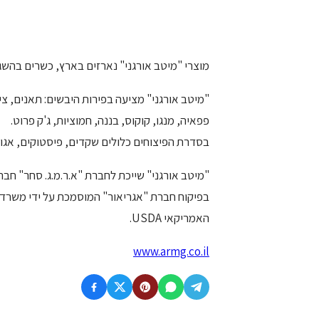
מוצרי "מיטב אורגני" נארזים בארץ, כשרים בהשג
"מיטב אורגני" מציעה בפירות היבשים: תאנים, צי
פפאיה, מנגו, קוקוס, בננה, חמוציות, ג'ק פרוט.
בסדרת הפיצוחים כלולים שקדים, פיסטוקים, אגוזי מל
"מיטב אורגני" שייכת לחברת "א.ר.מ.ג. סחר" חב
האמריקאי USDA.
www.armg.co.il