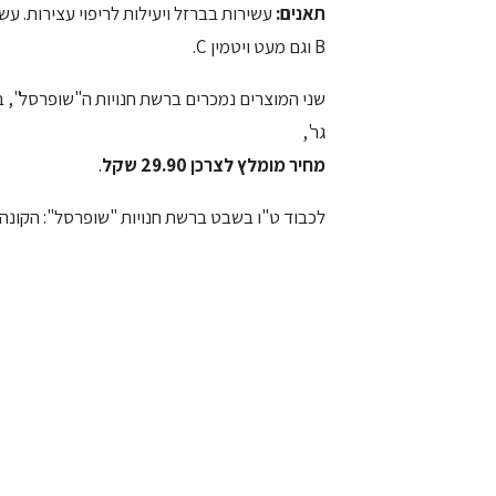
תאנים:
B וגם מעט ויטמין C.
גר',
מחיר מומלץ לצרכן 29.90 שקל
.
לכבוד ט"ו בשבט ברשת חנויות "שופרסל": הקונה 2 מוצרים במחיר זהה של "מיטב אורגני" מקבל את השלישי בחינם