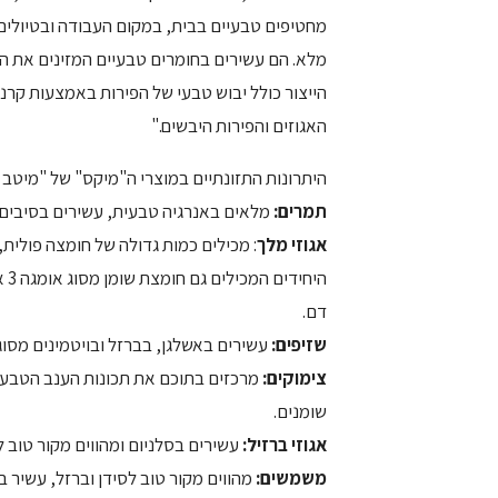
מחטיפים טבעיים בבית, במקום העבודה ובטיולים. מ
מלא. הם עשירים בחומרים טבעיים המזינים את הגו
הייצור כולל יבוש טבעי של הפירות באמצעות קרנ
האגוזים והפירות היבשים."
היתרונות התזונתיים במוצרי ה"מיקס" של "מיטב א
תמרים:
מלאים באנרגיה טבעית, עשירים בסיבים תז
אגוזי מלך
: מכילים כמות גדולה של חומצה פולית, 
הי
דם.
שזיפים:
עשירים באשלגן, בברזל ובויטמינים מסוג A ו- B. ידוע כמזרז פעולת מעיים
צימוקים:
מרכזים בתוכם את תכונות הענב הטבעי ה
שומנים.
אגוזי ברזיל:
עשירים בסלניום ומהווים מקור טוב למגנז
משמשים:
מהווים מקור טוב לסידן וברזל, עשיר בוויטמין A 