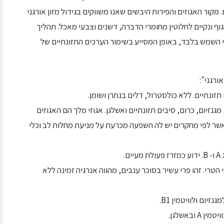
קור האגוזים והפירות היבשים שאנו משווקים בגידול מזון אורגני
ף ונקיים לחלוטין מחומרי הדברה, דשנים וצבעי מאכל. תהליך
י השמש בלבד, באופן המסייע בשימור הערכים התזונתיים של
ורגני":
ונתיים. ללא כולסטרול, דלים בנתרן ושומן.
מגנזיום, כרום, סיבים תזונתיים ואשלגן. אגוזי מלך הם האגוזים
חידים המכילים גם חומצת שומן מסוג אומגה 3 אשר לפי מחקרים יש לה השפעה מכרעת על מניעת מחלות לב וכלי
.
טרי. זהו פרי עשיר בסוכר ענבים, מהווה אנרגיה זמינה ללא
יום ולוויטמין B1.
ובאשלגן.