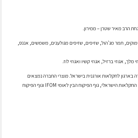
חת הרב מאיר שטרן – ממירון.
מוקים, תמר מג'הול, שזיפים, שזיפים מגולענים, משמשים, אננס,
ך, אגוזי ברזיל, אגוזי קשיו ואגוזי לוז.
רה בארגון לחקלאות אורגנית בישראל. מוצרי החברה נמצאים
בפיקוח חברת "אגריאור" המוסמכת על ידי משרד החקלאות הישראלי, גוף הפיקוח הבין לאומי IFOM וגוף הפיקוח