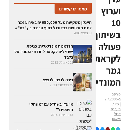
וערוץ
מאמרים קשורים
10
היינקן משקיעה מעל 650,000 ₪ באירוע גמר
ליגת האלופות בכדורגל בחוף הבננה ביץ' בת"א
בשיתוף
13 במאי 2008
פעולה
הזדמנות מונדיאלית: כניסת
ישראלים לקטאר לחודשי המונדיאל
לקראת
בלבד
28 באוגוסט 2022
גמר
המונדיאל
בירה לנצח ולנפש!
25 בדצמבר 2023
פורסם
ב-2.7.2006
מי עדן בשת"פ עם "משחקי
| מאת:
מערכת
הפסטיגל"
אכול
13 בדצמבר 2014
ושאטו