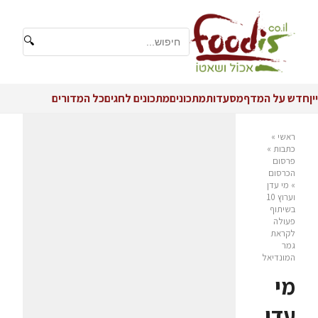
🔍
יין
חדש על המדף
מסעדות
מתכונים
מתכונים לחגים
כל המדורים
ראשי
»
כתבות
»
פרסום
הכרסום
»
מי עדן
וערוץ 10
בשיתוף
פעולה
לקראת
גמר
המונדיאל
מי
עדן