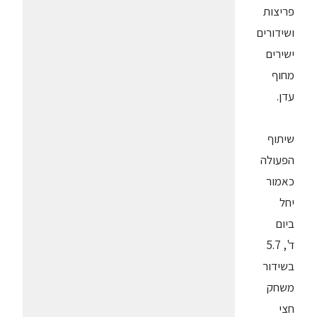
פריצות
ושידורים
ישירים
מחוף
עדן.
שיתוף
הפעולה
כאמור
יחל
ביום
ד', 5.7
בשידור
משחק
חצי