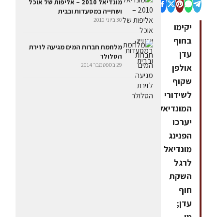
מונדיאל 2010 – אליפות של אוכל
ושתייה במסעדות ובבית
30 ביוני 2010
יקימו
בחוף
מלחמת חברות המים מגיעה לזירת
עדן
הסלולר
29 בספטמבר 2014
אולפן
שקוף
לשידורי
המונדיאל;
יערכו
הפנינג
מונדיאל
לרגל
השקת
חוף
עדן;
מי