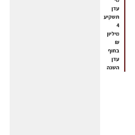
עדן
תשקיע
4
מיליון
₪
בחוף
עדן
השנה