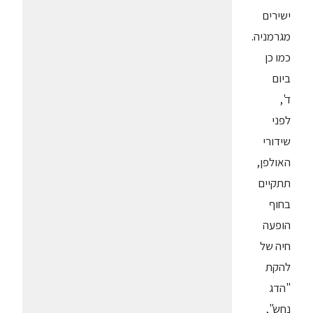
ישירים
מגרמניה.
כמו כן
ביום
ד',
לפני
שידורי
האולפן,
תתקיים
בחוף
הופעה
חיה של
להקת
"הדג
נחש",