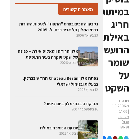
במיתוג
מאמרים קשורים
חריג
נקבעו הזוכים בפרס "התפוז" לאיכות השירות
בבתי המלון תל אביב רבתי ל- 2005
באילת
23 בינואר 2006
הרועשת:
מלון הרודס ויטאליס אילת – פנינה
של שקט ויוקרה בעיר התוססת
שומר
6 במאי 2026
על
נפתח מלון Chateau Berlin החדש בברלין,
השקט
בבעלות ובניהול ישראלי
12 במרץ 2006
פורסם
מה קורה בבתי מלון ביום כיפור?
ב-1.9.2006
16 בספטמבר 2007
| מאת:
מערכת
אכול
ושאטו
יום עם הנסיכה באילת
8 בינואר 2011