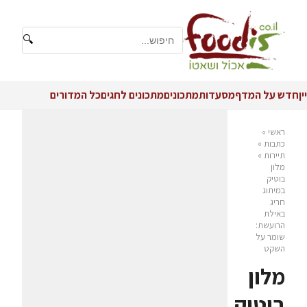
🔍
יין
חדש על המדף
מסעדות
מתכונים
מתכונים לחגים
כל המדורים
ראשי
»
כתבות
»
תיירות
»
מלון
בוטיק
במיתוג
חריג
באילת
הרועשת:
שומר על
השקט
מלון
בוטיק