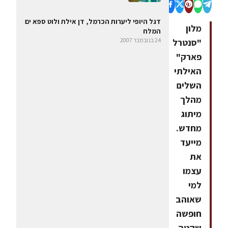
דגל היופי ליערות הכרמל, דן אילת ולוט ספא ים
מלון
המלח
24 בנובמבר 2007
"סנטרל
פארק"
האילתי
השלים
מהלך
מיתוג
מחדש.
מייעד
את
עצמו
למי
שאוהב
חופשה
שקטה,