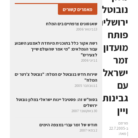
נובוטל
מאמרים קשורים
ירושלים
שאנסונים צרפתיים בים המלח
13 בינואר 2006
פותח
רשת אקור כלל בתוכנית מיוחדת לאמצע השבוע
מועדון
עבור הגמלאים: "מי אמר שהעולם שייך
לצעירים"
זמר
1 ביוני 2006
ישראלי
שירות חדש בנובוטל ים המלח: "נובוטל צ'רטר ים
המלח"
עם
1 בנובמבר 2005
גבינות
‏בסופ"ש זה: פסטיבל יינות ישראלי במלון נובוטל
ירושלים
ויין
30 באוקטובר 2007
פורסם
חודש של זמר עברי במצפה הימים
ב-22.7.2005
2 במאי 2007
| מאת: