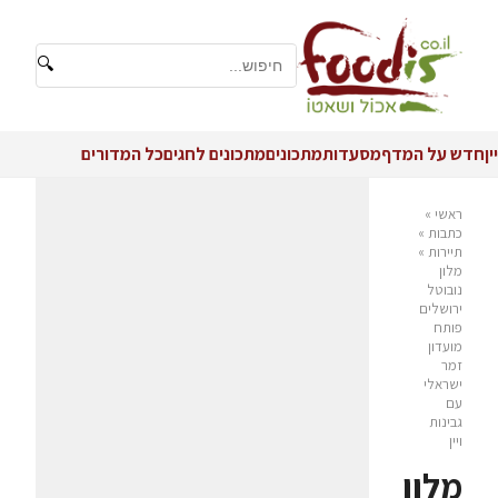
🔍
יין
חדש על המדף
מסעדות
מתכונים
מתכונים לחגים
כל המדורים
ראשי
»
כתבות
»
תיירות
»
מלון
נובוטל
ירושלים
פותח
מועדון
זמר
ישראלי
עם
גבינות
ויין
מלון