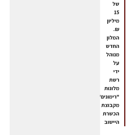
של
15
מיליון
₪.
המלון
החדש
מנוהל
על
ידי
רשת
מלונות
"רימונים"
מקבוצת
הכשרת
היישוב