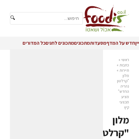
🔍
יין
חדש על המדף
מסעדות
מתכונים
מתכונים לחגים
כל המדורים
ראשי
»
כתבות
»
תיירות
»
מלון
"קרלטון
נהריה
החדש"
מציע
מבצעי
קיץ
מלון
"קרלטון