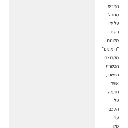
החדש
מנוהל
על ידי
רשת
מלונות
"רימונים"
מקבוצת
הכשרת
היישוב,
אשר
חתמה
על
הסכם
עם
מלון