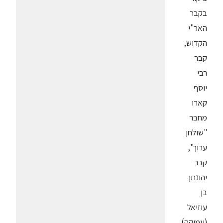
בקבר
האר"י
הקדוש,
קבר
רבי
יוסף
קארו
מחבר
"שולחן
ערוך",
קבר
יהונתן
בן
עוזיאל
(עמוקה),