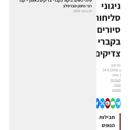
טיולי נשים: ביקור בקברי צדיקים באומן – קבר
ניגוני
רבי נחמן מברסלב
16 במאי 2009
סליחות,
סיורים
בקברי
צדיקים
פורסם
ב-14.9.2006
| מאת:
מערכת
אכול
ושאטו
חבילות
הנופש