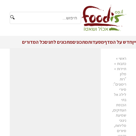
🔍
יין
חדש על המדף
מסעדות
מתכונים
מתכונים לחגים
כל המדורים
ראשי
»
כתבות
»
תיירות
»
מלון
"רות
רימונים":
סיורי
לילה אל
בתי
הכנסת
העתיקים,
שמיעת
ניגוני
סליחות,
סיורים
בקברי