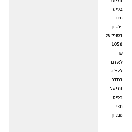
זוגי
על
בסיס
חצי
פנסיון
בסופ"ש:
1050
₪
לאדם
ללילה
בחדר
זוגי
על
בסיס
חצי
פנסיון