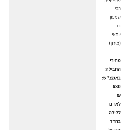
רבי
שמעון
בר
יוחאי
(מירון)
מחירי
החבילה:
באמצ"ש:
680
₪
לאדם
ללילה
בחדר