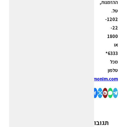
ההזמנות,
טל.
1202-
22-
1800
או
6333*
מכל
טלפון
www.rimonim.com
תגובות
0