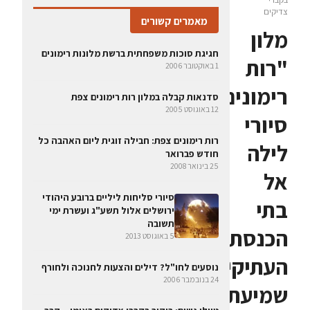
צדיקים
מאמרים קשורים
מלון
חגיגת סוכות משפחתית ברשת מלונות רימונים
"רות
1 באוקטובר 2006
רימונים":
סדנאות קבלה במלון רות רימונים צפת
12 באוגוסט 2005
סיורי
רות רימונים צפת: חבילה זוגית ליום האהבה כל
לילה
חודש פברואר
25 בינואר 2008
אל
סיורי סליחות ליליים ברובע היהודי
בתי
ירושלים אלול תשע"ג ועשרת ימי
תשובה
הכנסת
5 באוגוסט 2013
העתיקים,
נוסעים לחו"ל? דילים והצעות לחנוכה ולחורף
24 בנובמבר 2006
שמיעת