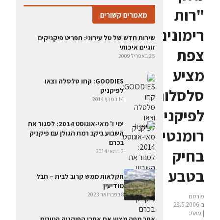
"רות
מאמרים קשורים
רימונים"
שירות חדש של טל עירוני: תפריט פיקניקים
זוגיים איכותי
צפת
25 באפריל 2009
מציע
GOODIES: קחו סלסלה וצאו
סלסלות
לפיקניק
14 במרץ 2014
לפיקניקים
ימי ו' מאי-אוגוסט 2014: לסגור את
רומנטיים
השבוע ביקב רמת הגולן עם פיקניק
בכרם
בחיק
3 במאי 2014
בטבע
חקלאות ממש קרוב לבית – חבל
מודיעין
8 בפברואר 2023
פורסם
ב-29.5.2006
| מאת:
אתר מפה מציע את אתרי הפיקניק הטובים