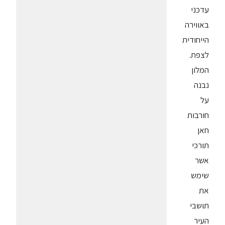
עדכני
באווירה
הייחודית
לצפת.
המלון
נבנה
על
חורבות
חאן
תורכי
אשר
שימש
את
תושבי
העיר