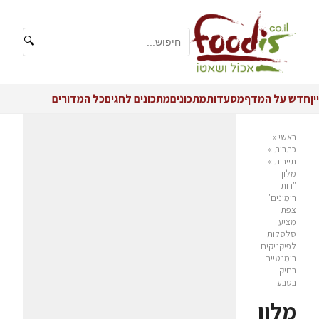
🔍
יין
חדש על המדף
מסעדות
מתכונים
מתכונים לחגים
כל המדורים
ראשי
»
כתבות
»
תיירות
»
מלון
"רות
רימונים"
צפת
מציע
סלסלות
לפיקניקים
רומנטיים
בחיק
בטבע
מלון