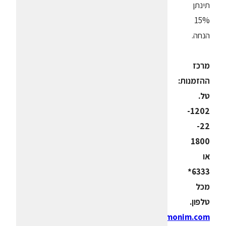
תינתן
15%
הנחה.
מרכז
ההזמנות:
טל.
1202-
22-
1800
או
6333*
מכל
טלפון.
www.rimonim.com