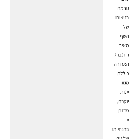
גורמה
בניצוחו
של
השף
מאיר
רוזנברג.
הארוחה
כוללת
מגוון
יינות
יוקרה,
סדנת
יין
בהנחייתו
של גולן