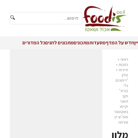
🔍
יין
חדש על המדף
מסעדות
מתכונים
מתכונים לחגים
כל המדורים
ראשי
»
כתבות
»
תיירות
»
מלון
"רימונים
גלי
כנרת"
ויקב
תשבי
יקיימו
באוקטובר
סופ"ש יין
וגורמה
מלון