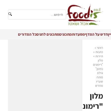
🔍
יין
חדש על המדף
מסעדות
מתכונים
מתכונים לחגים
כל המדורים
ראשי
»
כתבות
»
תיירות
»
מלון
"רימונים
נפטון"
אילת
פותח
שעריו
מחדש
מלון
"רימונים