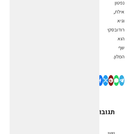
נפטון
אילת,
וגיא
רודובסקי
הוא
שף
המלון.
תגובות
0
טוען