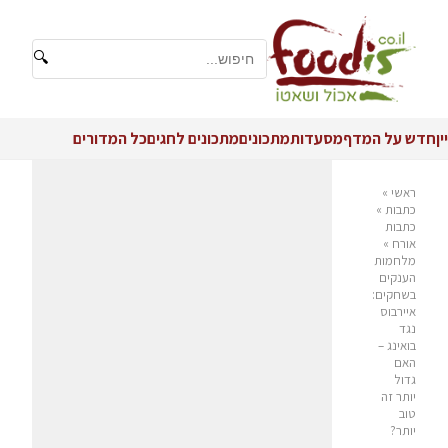
🔍
יין
חדש על המדף
מסעדות
מתכונים
מתכונים לחגים
כל המדורים
ראשי
»
כתבות
»
כתבות
אורח
»
מלחמות
הענקים
בשחקים:
איירבוס
נגד
בואינג –
האם
גדול
יותר זה
טוב
יותר?