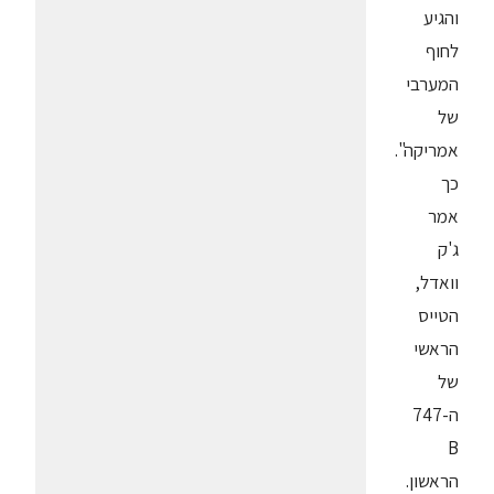
והגיע
לחוף
המערבי
של
אמריקה".
כך
אמר
ג'ק
וואדל,
הטייס
הראשי
של
ה-747
B
הראשון.