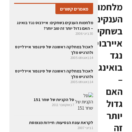
מלחמות
מאמרים קשורים
הענקים
מלחמות הענקים בשחקים: איירבוס נגד בואינג
בשחקים:
– האם גדול יותר זה טוב יותר?
30 ביוני 2006
איירבוס
לאכול במחלקה ראשונה של סינגפור איירליינס
נגד
ולהרגיש מלך
14 באוגוסט 2005
בואינג
לאכול במחלקה ראשונה של סינגפור איירליינס
–
ולהרגיש מלך
14 באוגוסט 2005
האם
סל הקניות של שחר 151
גדול
7 באוקטובר 2011
יותר
לקראת עונת הנסיעות: תיירות מנומסת
זה
1 ביוני 2007