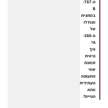
ה-787-
B
במחצית
מגודלו
של
ה-380-
A?
איך
נראית
תמונת
שמי
התעופה
העתידית
מתא
הטייס?