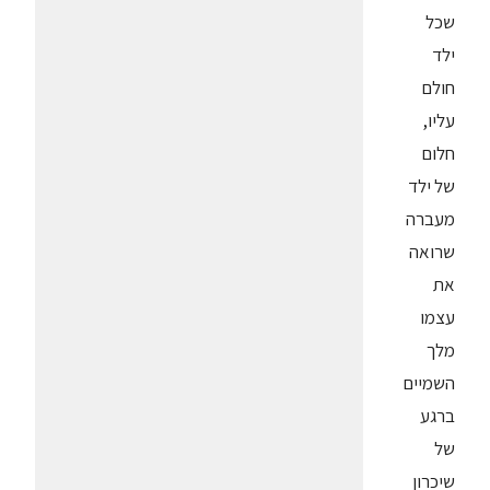
שכל
ילד
חולם
עליו,
חלום
של ילד
מעברה
שרואה
את
עצמו
מלך
השמיים
ברגע
של
שיכרון