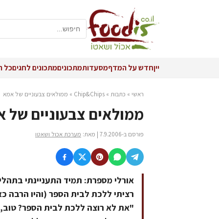
יין
חדש על המדף
מסעדות
מתכונים
מתכונים לחגים
כל ה
ראשי
»
כתבות
»
Chip&Chips
»
ממולאים צבעוניים של אמא
ממולאים צבעוניים של 
פורסם ב-7.9.2006 | מאת:
מערכת אכול ושאטו
אורלי מספרת: תמיד התעניינתי בתהלי
רציתי ללכת לבית הספר (והיו הרבה כא
"את לא רוצה ללכת לבית הספר? טוב, 