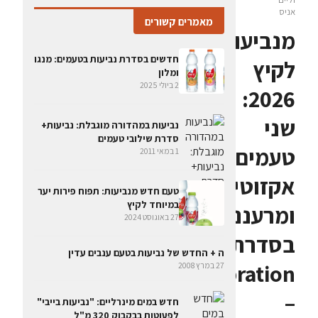
אניס
מאמרים קשורים
מנביעות
חדשים בסדרת נביעות בטעמים: מנגו
לקיץ
ומלון
2 ביולי 2025
2026:
שני
נביעות במהדורה מוגבלת: נביעות+
סדרת שילובי טעמים
טעמים
1 במאי 2011
אקזוטיים
טעם חדש מנביעות: תפוח פירות יער
במיוחד לקיץ
ומרעננים
27 באוגוסט 2024
בסדרת
ה + החדש של נביעות בטעם ענבים עדין
Celebration
27 במרץ 2008
–
חדש במים מינרליים: "נביעות בייבי"
לפעוטות בבקבוק 320 מ"ל