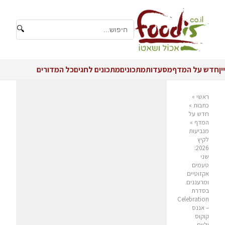
🔍
יין
חדש על המדף
מסעדות
מתכונים
מתכונים לחגים
כל המדורים
ראשי
»
כתבות
»
חדש על
המדף
»
מנביעות
לקיץ
2026:
שני
טעמים
אקזוטיים
ומרעננים
בסדרת
Celebration
– אננס
קוקוס
וליים