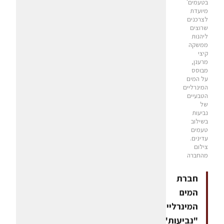
בטעמים'
מיועדת
לצרכנים
שרוצים
ליהנות
ממשקה
קיצי
מרענן,
מבוסס
על המים
המינרליים
הטבעיים
של
נביעות
בשילוב
טעמים
עדינים.
צילום
מהחברה
חברת
המים
המינרליים
"נביעות"