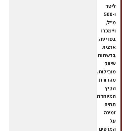
ליטר
ו-500
מ"ל,
ויימכרו
בפריסה
ארצית
ברשתות
שיווק
מובילות.
מהדורת
הקיץ
המיוחדת
תהיה
זמינה
על
המדפים