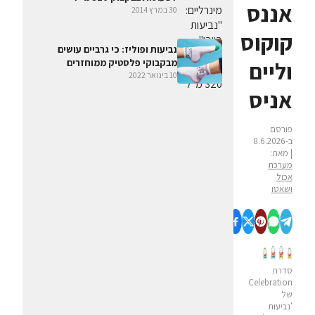
אננס
30 במרץ 2014
קוקוס
נביעות ופוליז: כי גרביים עושים
מבקבוקי פלסטיק ממוחזרים
וליים
10 בינואר 2022
אניס
פורסם
ב-8.6.2026
| מאת:
מערכת
אכול
ושאטו
סדרת
Celebration
של
'נביעות