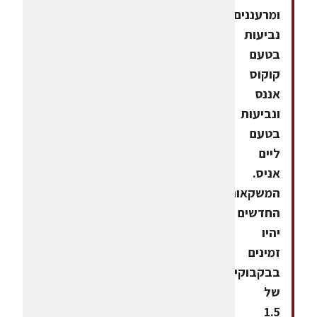
ומרעננים:
נביעות
בטעם
קוקוס
אננס
ונביעות
בטעם
ליים
אניס.
המשקאות
החדשים
יהיו
זמינים
בבקבוקים
של
1.5