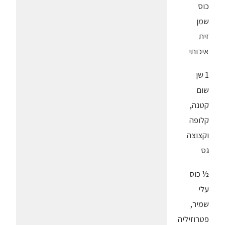
כוס
שמן
זית
איכותי
1 שן
שום
קטנה,
קלופה
וקצוצה
גס
½ כוס
עלי
שמיר,
פטרוזיליה