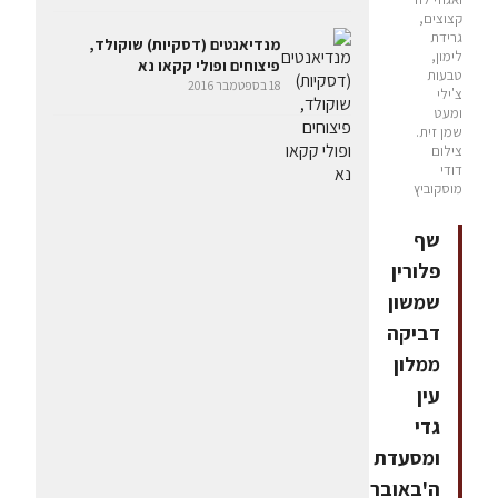
קצוצים,
גרידת
מנדיאנטים (דסקיות) שוקולד,
לימון,
פיצוחים ופולי קקאו נא
טבעות
18 בספטמבר 2016
צ'ילי
ומעט
שמן זית.
צילום
דודי
מוסקוביץ
שף
פלורין
שמשון
דביקה
ממלון
עין
גדי
ומסעדת
ה'באובר'