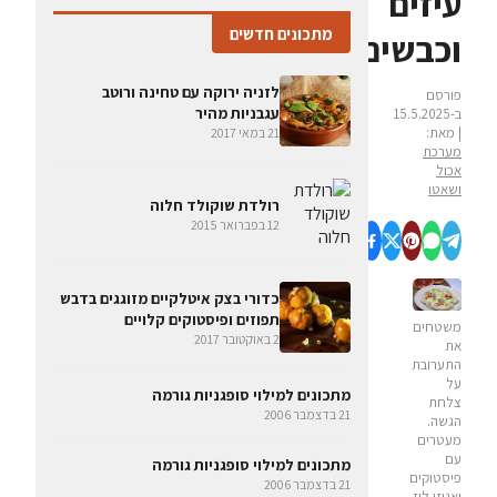
עיזים
מתכונים חדשים
וכבשים
לזניה ירוקה עם טחינה ורוטב
פורסם
עגבניות מהיר
ב-15.5.2025
| מאת:
21 במאי 2017
מערכת
אכול
ושאטו
רולדת שוקולד חלוה
12 בפברואר 2015
כדורי בצק איטלקיים מזוגגים בדבש
תפוזים ופיסטוקים קלויים
משטחים
2 באוקטובר 2017
את
התערובת
על
מתכונים למילוי סופגניות גורמה
צלחת
21 בדצמבר 2006
הגשה.
מעטרים
עם
מתכונים למילוי סופגניות גורמה
פיסטוקים
21 בדצמבר 2006
ואגוזי לוז