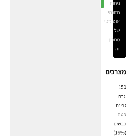
ניתוח
גלה ב-CalGal
תזונתי
אוטומטי
של
מתכון
זה
מצרכים
150
גרם
גבינת
פטה
כבשים
(16%)