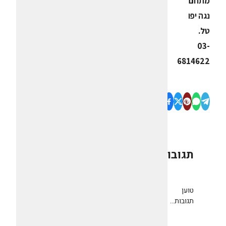
מתחם
נגה יפו
טל.
03-
6814622
תגובות
0
טוען
תגובות...