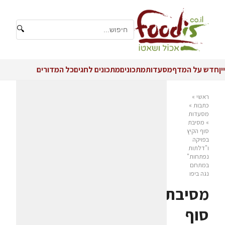
🔍
יין
חדש על המדף
מסעדות
מתכונים
מתכונים לחגים
כל המדורים
ראשי
»
כתבות
»
מסעדות
»
מסיבת
סוף הקיץ
בפויקה
ו"דלתות
נפתחות"
במתחם
נגה ביפו
מסיבת
סוף