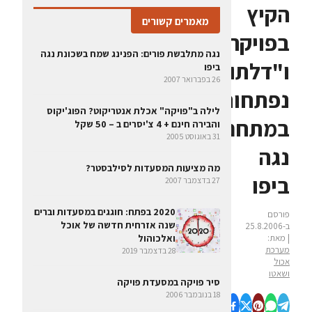
הקיץ
מאמרים קשורים
בפויקה
נגה מתלבשת פורים: הפנינג שמח בשכונת נגה
ו"דלתות
ביפו
26 בפברואר 2007
נפתחות"
לילה ב"פויקה" אכלת אנטריקוט? הפוג'יקוס
במתחם
והבירה חינם + 4 צ'יסרים ב – 50 שקל
31 באוגוסט 2005
נגה
מה מציעות המסעדות לסילבסטר?
ביפו
27 בדצמבר 2007
2020 בפתח: חוגגים במסעדות וברים
פורסם
שנה אזרחית חדשה של אוכל
ב-25.8.2006
| מאת:
ואלכוהול
מערכת
28 בדצמבר 2019
אכול
ושאטו
סיר פויקה במסעדת פויקה
18 בנובמבר 2006