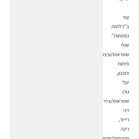
עוד
ב"דלתות
נפתחות":
שולי
שטראוס/עיצוב
פיתוח
ותכנון,
יעל
גורן
שטראוס/ציירת,
דני
רייזר,
רינה
פנציסוק/סטודיו