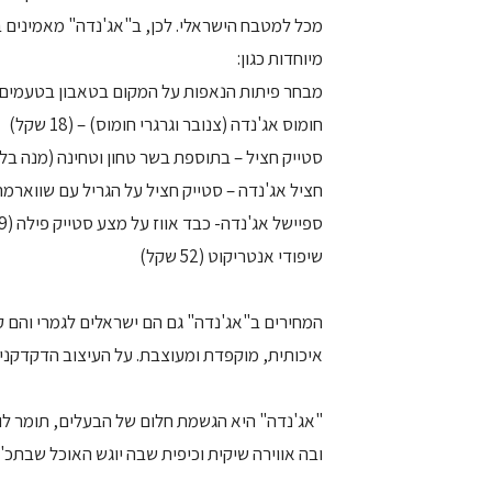
מכל למטבח הישראלי. לכן, ב"אג'נדה" מאמינים ב
מיוחדות כגון:
מבחר פיתות הנאפות על המקום בטאבון בטעמים יי
חומוס אג'נדה (צנובר וגרגרי חומוס) – (18 שקל)
סטייק חציל – בתוספת בשר טחון וטחינה (מנה בלקנית, 8
חציל אג'נדה – סטייק חציל על הגריל עם שווארמה וטחינ
ספיישל אג'נדה- כבד אווז על מצע סטייק פילה (109 שקל)
שיפודי אנטריקוט (52 שקל)
המחירים ב"אג'נדה" גם הם ישראלים לגמרי והם קו
איכותית, מוקפדת ומעוצבת. על העיצוב הדקדקני
ובה אווירה שיקית וכיפית שבה יוגש האוכל שבתכ'