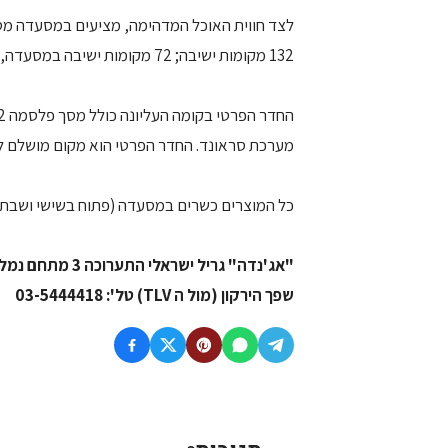
לצד חווית האוכל המדהימה, מציעים במסעדה מסך 
132 מקומות ישיבה; 72 מקומות ישיבה במסעדה, 14 מקומות על הבר ו-32 מקומות בחוץ ו20 מקומות בחדר הפרטי.
מערכת סראונד. החדר הפרטי הוא מקום מושלם לא
כל המוצרים כשרים במסעדה (פתוח בשישי ושבת). שעות פתיח
"אג'נדה" גריל ישראלי התערוכה 3 מתחם נמל תל אביב –
שפך הירקון (מול ה TLV) טל': 03-5444418