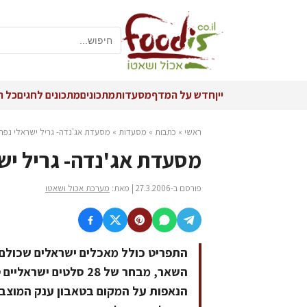
יין
חדש על המדף
מסעדות
מתכונים
מתכונים לחגים
כל ה
ראשי
»
כתבות
»
מסעדות
»
מסעדת אג'נדה- גריל ישראלי נפת
מסעדת אג'נדה- גריל יש
פורסם ב-27.3.2006 | מאת:
מערכת אכול ושאטו
התפריט כולל מאכלים ישראלים שכולם י
השאר, מבחר של 28 סלט
הנאפות על המקום בטאבון ענק המוצב