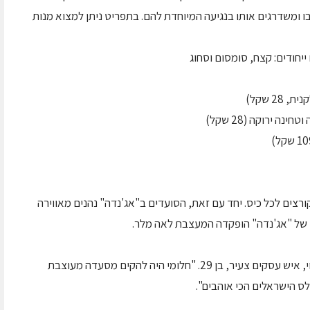
ו ומשדרגים אותו בנגיעה המיוחדת להם. בתפריט ניתן למצוא מנות
חודים: קצח, סומסום וסחוג
2 שקל)
ה ירוקה (28 שקל)
רצים לכל כיס. יחד עם זאת, הסועדים ב"אג'נדה" נהנים מאווירה
 של "אג'נדה" הופקדה המעצבת לאה מלר.
"אג'נדה" היא הגשמת חלום של הבעלים, תומר לוי, איש עסקים צעיר, בן 29. "חלומי היה להקים מסעדה מעוצבת
לס הישראלים הכי אוהבים".