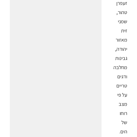
זעפרן
טהור,
שמני
זית
מאזור
יהודה,
גבינות
מחלבה
ודגים
טריים
על פי
מצב
רוחו
של
הים.