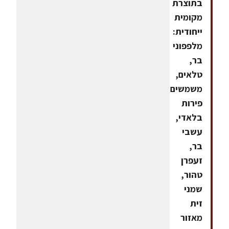
בתוצרת
מקומית
ייחודית:
מלפפוני
בר,
טלאים,
משמשים,
פירות
בלאדי,
עשבי
בר,
זעפרן
טהור,
שמני
זית
מאזור