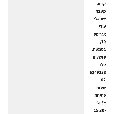
קדם.
מטבח
ישראלי
עילי
אגריפס
10,
בסמטה.
ירושלים
טל:
6249138
02
שעות
פתיחה:
א'-ה'
15:30-