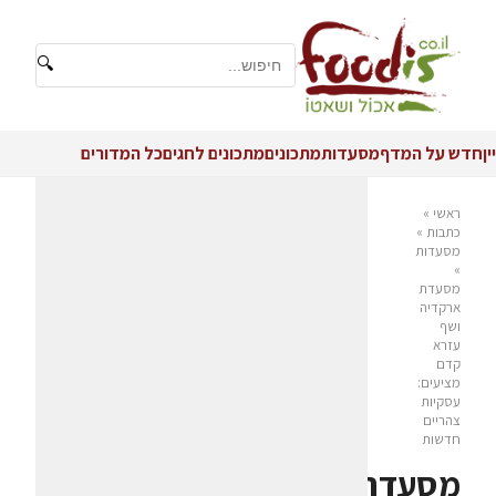
🔍
יין
חדש על המדף
מסעדות
מתכונים
מתכונים לחגים
כל המדורים
ראשי
»
כתבות
»
מסעדות
»
מסעדת
ארקדיה
ושף
עזרא
קדם
מציעים:
עסקיות
צהריים
חדשות
מסעדת