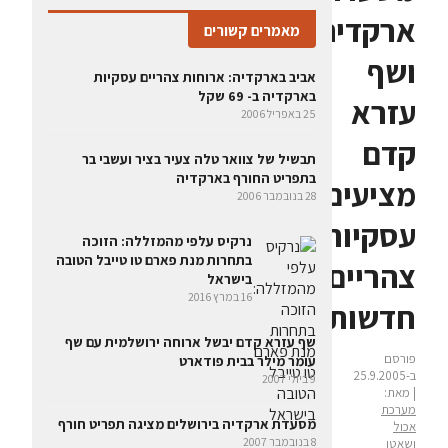
ארקדיה
מאמרים קשורים
ושף
אביב בארקדיה: ארוחות צהריים עסקיות
בארקדיה ב- 69 שקל
עזרא
25 באפריל 2006
קדם
תבשיל של צוואר טלה צעיר בציר ועשבי בר
בתפריט החורף בארקדיה
מציעים:
28 בנובמבר 2006
עסקיות
נרקיס עלפי מהמזללה: הזוכה
בתחרות מנת פארם טו טייבל הטובה
צהריים
בישראל
16 במרץ 2016
חדשות
שף עזרא קדם יבשל ארוחה ירושלמית עם שף
פורסם
עומר מילר בבית פודארט
ב-25.9.2005
9 ביולי 2007
| מאת:
מערכת
מסעדת ארקדיה בירושלים מציגה תפריט חורף
אכול
8 בנובמבר 2007
ושאטו