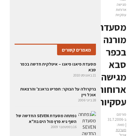
מגישה
ארוחות
עסקיות
מסעדת
מורנה
בכפר
מאמרים קשורים
סבא
מסעדת פיאנו פיאנו – איטלקית חדשה בכפר
סבא
מגישה
21 באוגוסט 2010
ארוחות
ברקרולה על הבוקר: תפריט בראנצ' והרצאות
אוכל ויין
עסקיות
28 ביוני 2006
פורסם
נפתחה מסעדת SEVEN החדשה של
ב-31.7.2006
השף גיא פרץ מול הים בת"א
| מאת:
16 בספטמבר 2009
מערכת
אכול