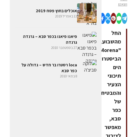
ושאטו
אוכלים בחוץ פסח 2019
13 באפריל 2019
החל
פיאנו פיאנו בכפר סבא – גרנדה
מהשבוע,
גרנדה
27 בספטמבר 2010
"Morena",
הביסטרו
loca רסטרו בר חדש – גדולה על
הים
כפר סבא
תיכוני
8 במאי 2010
הצעיר
והמבטיח
של
כפר
סבא,
מאפשר
לציבור