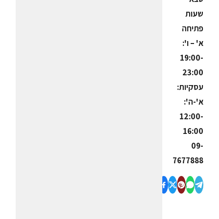
שעות
פתיחה
א' – ו':
19:00-
23:00
עסקיות:
א'-ה':
12:00-
16:00
09-
7677888