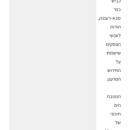
כביש
כפר
סבא-רעננה,
הודות
לאנשי
העסקים
שישמחו
על
החידוש
המרענן.
המטבח
הים
תיכוני
של