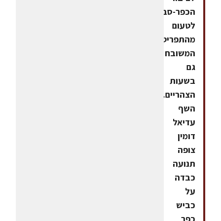
הכפר-סבאי
לטעום
מהתפריט
המשובח
גם
בשעות
הצהריים.
השף
עדיאל
דומין
צופה
תנועה
כבדה
על
כביש
כפר