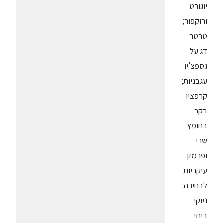
יוגורט
ורוקפור;
טרטר
דג על
גספצ'יו
עגבניות;
קרפציו
בקר
בחומץ
שרי
ופרמזן.
עיקריות
לבחירה:
ניוקי
ביתי