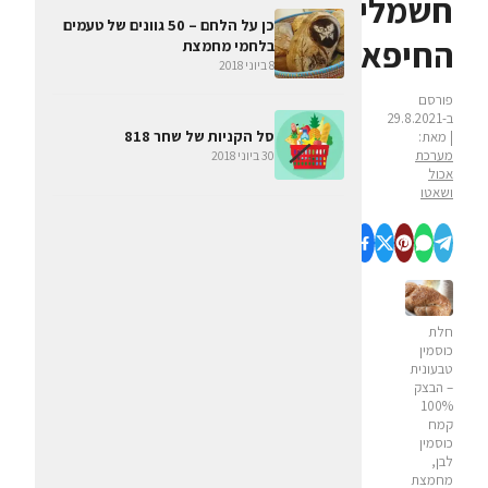
חשמלית"
כן על הלחם – 50 גוונים של טעמים
החיפאית
בלחמי מחמצת
8 ביוני 2018
פורסם
ב-29.8.2021
סל הקניות של שחר 818
| מאת:
מערכת
30 ביוני 2018
אכול
ושאטו
חלת
כוסמין
טבעונית
– הבצק
100%
קמח
כוסמין
לבן,
מחמצת