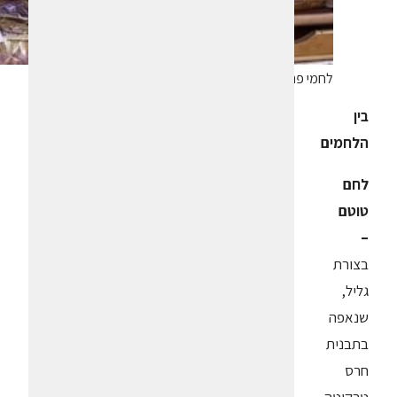
לחמי פת שטינבך בסניף סטופ מרקט
בין
הלחמים
לחם
טוטם
–
בצורת
גליל,
שנאפה
בתבנית
חרס