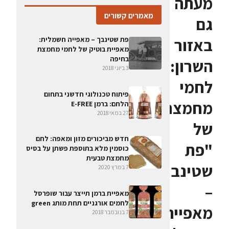
מעתה
מאמרים קשורים
גם
באזור
פת שטינבך – מאפייה חשמלית:
מאפיית בוטיק של לחמי מחמצת
בחיפה
השרון:
3 ביוני 2018
לחמי
פיתוח טכנולוגי חדשני בתחום
מחמצת
הלחם: ברמן E-FREE
27 במאי 2018
של
חדש מביכורים מזון ומאפה: לחם
"פת
כוסמין מלא בתוספת פשתן על בסיס
מחמצת טבעית
שטינבך
7 במרץ 2020
–
מאפיית ברמן תייצר עבור שופרסל
לחמים אורגניים תחת מותג green
מאפייה
7 בנובמבר 2018