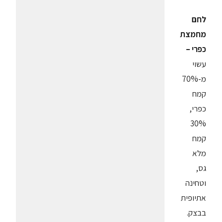
לחם
מחמצת
כפרי –
עשוי
מ-70%
קמח
כפרי,
30%
קמח
מלא
גס,
וטחינה
אתיופית
בבצק.