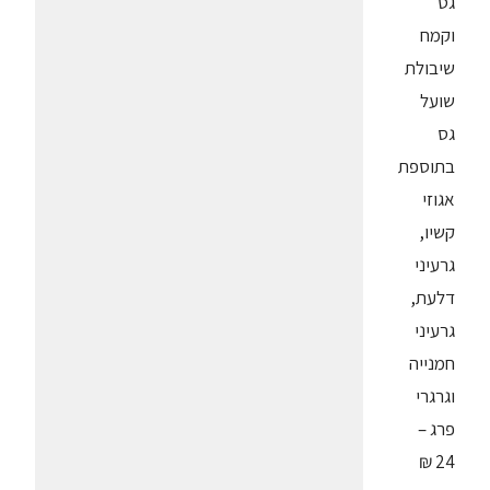
גס
וקמח
שיבולת
שועל
גס
בתוספת
אגוזי
קשיו,
גרעיני
דלעת,
גרעיני
חמנייה
וגרגרי
פרג –
24 ₪