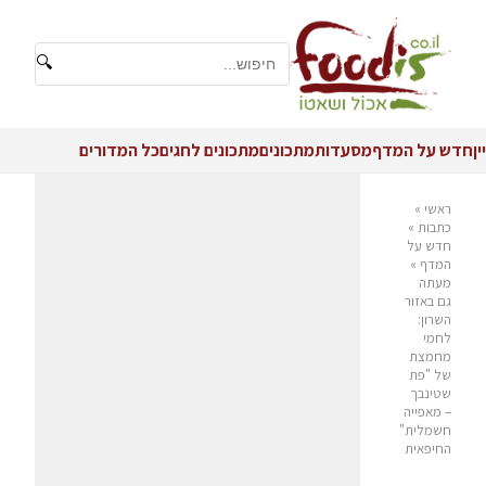
🔍
יין
חדש על המדף
מסעדות
מתכונים
מתכונים לחגים
כל המדורים
ראשי
»
כתבות
»
חדש על
המדף
»
מעתה
גם באזור
השרון:
לחמי
מחמצת
של "פת
שטינבך
– מאפייה
חשמלית"
החיפאית