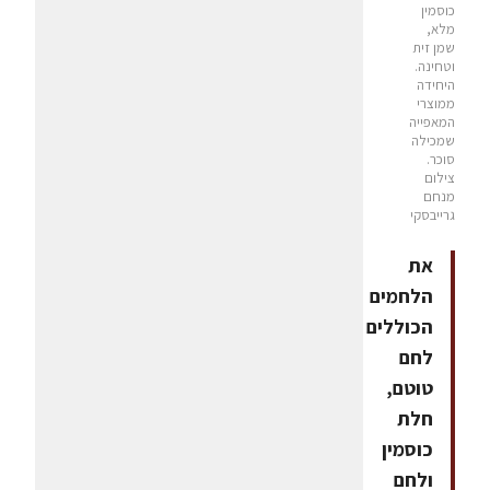
כוסמין
מלא,
שמן זית
וטחינה.
היחידה
ממוצרי
המאפייה
שמכילה
סוכר.
צילום
מנחם
גרייבסקי
את
הלחמים
הכוללים
לחם
טוטם,
חלת
כוסמין
ולחם