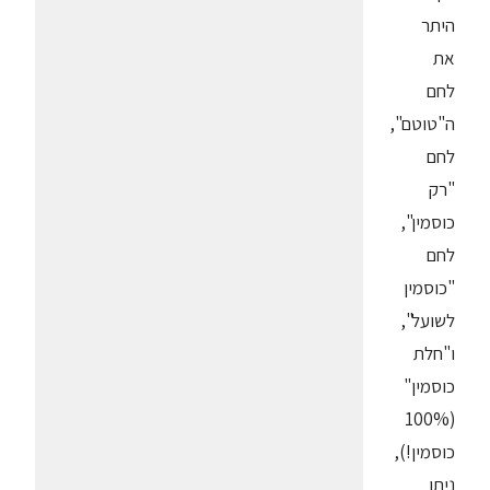
היתר
את
לחם
ה"טוטם",
לחם
"רק
כוסמין",
לחם
"כוסמין
לשועל",
ו"חלת
כוסמין"
(100%
כוסמין!),
ניתן