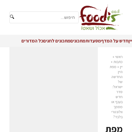
🔍
יין
חדש על המדף
מסעדות
מתכונים
מתכונים לחגים
כל המדורים
ראשי
»
כתבות
»
יין
»
מפת
היין
החדשה
של
ישראל:
סדר
חדש
בענף או
מסמך
וולונטרי
בלבד?
מפת