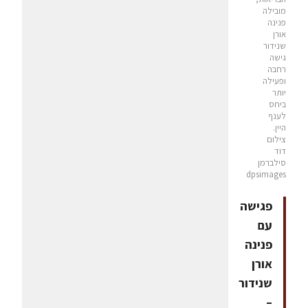
מובילה
פנינה
אורן
שנידור
גישה
רחבה
ופעילה
יותר
ביחס
לענף
היין.
צילום
דוד
סילברמן
dpsimages
פגישה
עם
פנינה
אורן
שנידור
–