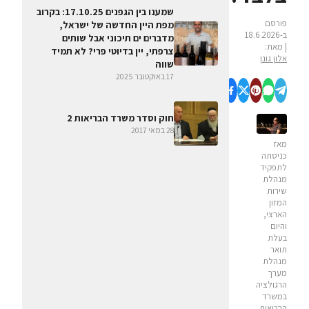
שמענו בין הגפנים 17.10.25: בקרוב
פורסם
מפת היין החדשה של ישראל,
ב-18.6.2026
מדברים ים תיכוני אבל שותים
| מאת:
צרפתי, יין בדיוטי פרי? לא תמיד
אלון גונן
שווה
17 באוקטובר 2025
חוק וסדר משרד הבריאות 2
28 במאי 2017
מאז
כניסתה
לתפקיד
מנהלת
שירות
המזון
הארצי,
והיום
בעלת
תואר
מנהלת
מערך
הרגולציה
במשרד
הבריאות,