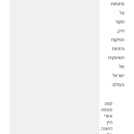
פתוחות
על
מקור
היין,
הפיקוח
והזהות
השיווקית
של
ישראל
בעולם.
קטע
ממפת
אזורי
היין
הישנה.