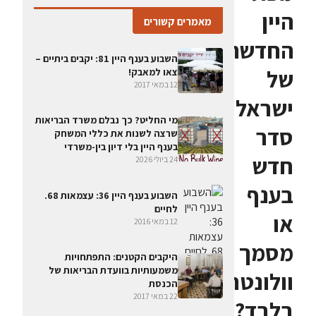
היין
מאמרים קשורים
החדשה
השבוע בענף היין 81: יקבים ביתיים –
של
צאו למאבק!
12 במאי 2017
ישראל:
מי החליט? כך נבלם משרד הבריאות
סדר
שרצה לשנות את כללי המשחק
בענף היין בלי דיון בין-משרדי
חדש
24 ביולי 2026
בענף
השבוע בענף היין 36: עצמאות 68.
לחיים
או
12 במאי 2016
מסמך
היקבים הקטנים: התפתחויות
משמעותיות בוועדת הבריאות של
וולונטרי
הכנסת
22 במאי 2017
בלבד?