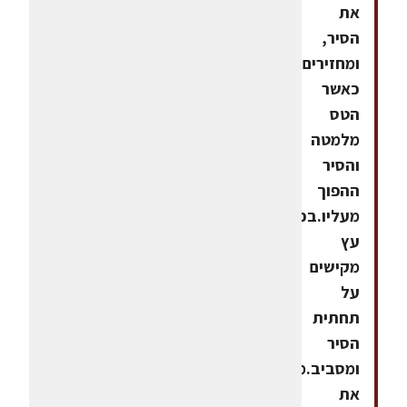
את
הסיר,
ומחזירים
כאשר
הטס
מלמטה
והסיר
ההפוך
מעליו.בכף
עץ
מקישים
על
תחתית
הסיר
ומסביב.מרימים
את