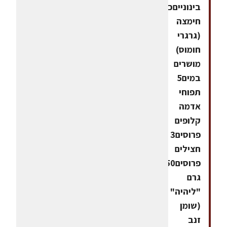
בינונייםכוס
חימצה
(גרגרי
חומוס)
מושרים
במים5
תפוחי
אדמה
קלופים
פרוסים3
חצילים
פרוסים250
גרם
"ליהיה"
(שומן
זנב