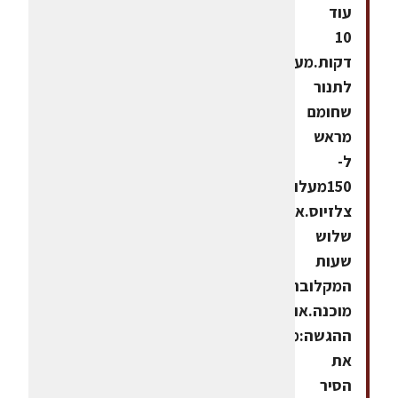
עוד
10
דקות.מעבירים
לתנור
שחומם
מראש
ל-
150מעלות
צלזיוס.אחרי
שלוש
שעות
המקלובה
מוכנה.אופן
ההגשה:מוציאים
את
הסיר