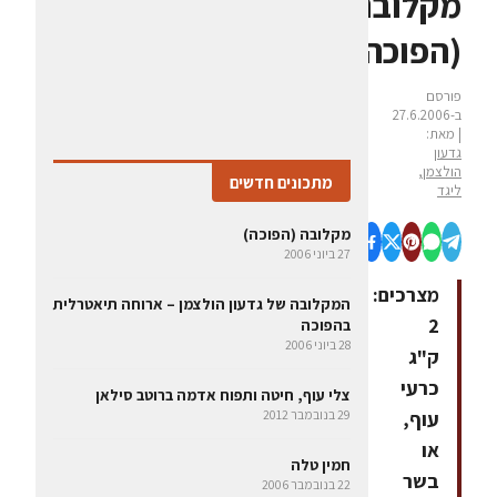
מקלובה
(הפוכה)
פורסם
ב-27.6.2006
| מאת:
גדעון
הולצמן,
מתכונים חדשים
ליגד
מקלובה (הפוכה)
27 ביוני 2006
מצרכים:
המקלובה של גדעון הולצמן – ארוחה תיאטרלית
2
בהפוכה
28 ביוני 2006
ק"ג
כרעי
צלי עוף, חיטה ותפוח אדמה ברוטב סילאן
עוף,
29 בנובמבר 2012
או
חמין טלה
בשר
22 בנובמבר 2006