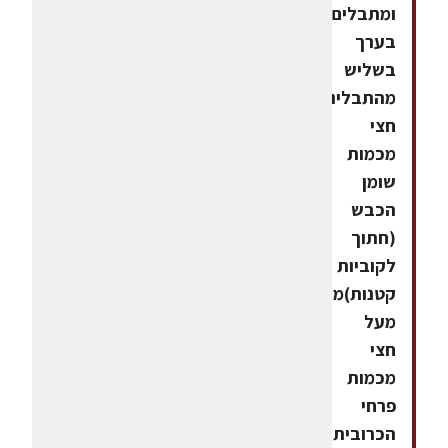
ומתבלים
בערך
בשליש
מהתבליניםמפזרים
חצי
מכמות
שומן
הכבש
(חתוך
לקוביות
קטנות)מסדרים
מעל
חצי
מכמות
פרחי
הכרובית.מטגנים