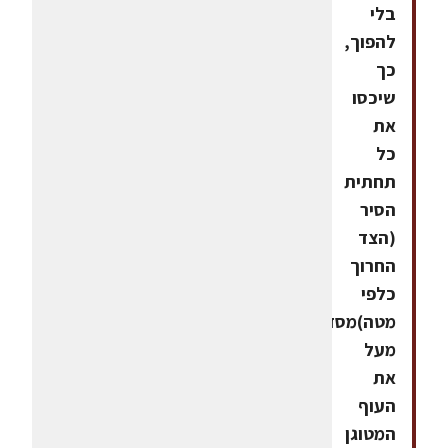
בלי
להפוך,
כך
שיכסו
את
כל
תחתית
הסיר
(הצד
החרוך
כלפי
מטה)מסדרים
מעל
את
העוף
המטוגן