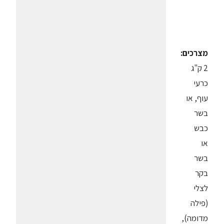
מצרכים:
2 ק"ג
כרעי
עוף, או
בשר
כבש
או
בשר
בקר
לצלי
(פילה
מדומה),