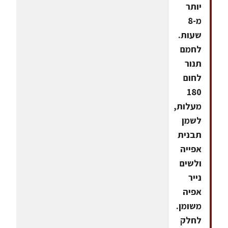
יותר
מ-8
שעות.
לחמם
תנור
לחום
180
מעלות,
לשמן
תבנית
אפייה
ולשים
נייר
אפיה
משומן.
לחלק