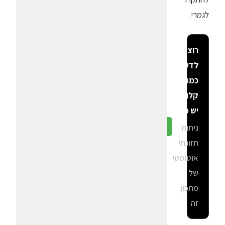
לגמרי.
רוצה
לדעת
כמה
קלוריות
יש פה?
ניתוח
גלה ב-CalGal
תזונתי
אוטומטי
של
מתכון
זה