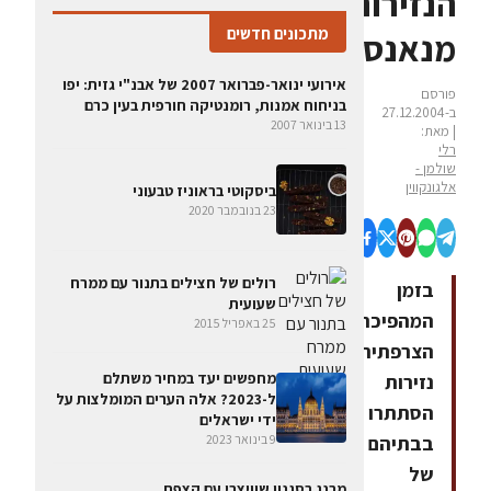
הנזירות
מתכונים חדשים
מנאנסי
אירועי ינואר-פברואר 2007 של אבנ"י גזית: יפו
פורסם
בניחוח אמנות, רומנטיקה חורפית בעין כרם
ב-27.12.2004
13 בינואר 2007
| מאת:
רלי
שולמן -
אלגונקווין
ביסקוטי בראוניז טבעוני
23 בנובמבר 2020
רולים של חצילים בתנור עם ממרח
בזמן
שעועית
המהפיכה
25 באפריל 2015
הצרפתית,
מחפשים יעד במחיר משתלם
נזירות
ל-2023? אלה הערים המומלצות על
הסתתרו
ידי ישראלים
בבתיהם
9 בינואר 2023
של
מרנג בסגנון שוויצרי עם קצפת