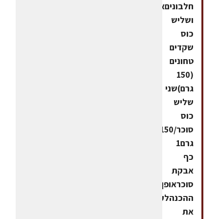
חלבוניםאחד
ושליש
כוס
שקדים
טחונים
(150
גרם)שני
שליש
כוס
סוכר/150
גרם1
כף
אבקת
סוכראופן
ההכנהלערבב
את