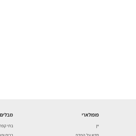
פופולארי
מבלים 
יין
בתי קפה
חדש על המדף
ברים ופא