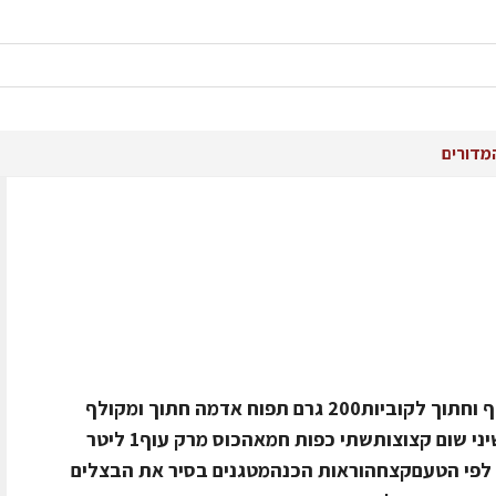
מדורים
החומרים1 ק"ג ארטישוק ירושלמי מקולף וחתוך לקוביות200 גרם תפוח אדמה חתוך ומקולף
לקוביותשני בצלי שאלוט קצוציםשתי שיני שום קצוצותשתי כפות חמאהכוס מרק עוף1 ליטר
לפי הטעםקצחהוראות הכנהמטגנים בסיר את הבצלים