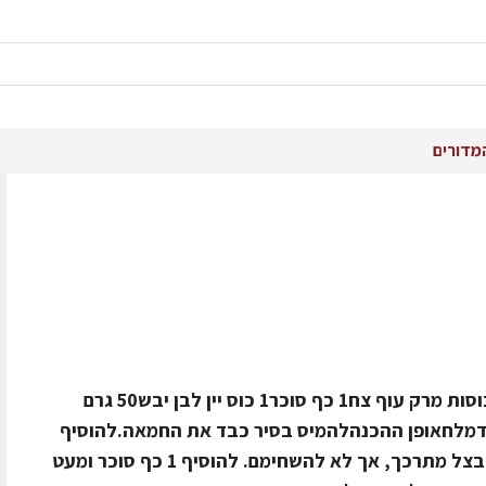
מדורים
מצרכים6 בצלים בינוניים פרוסים דק6 כוסות מרק עוף צח1 כף סוכר1 כוס יין לבן יבש50 גרם
מגורדמלחאופן ההכנהלהמיס בסיר כבד את החמאה.להוסיף
את הבצלים ולאדות כ-10 דקות עד שהבצל מתרכך, אך לא להשחימם. להוסיף 1 כף סוכר ומעט