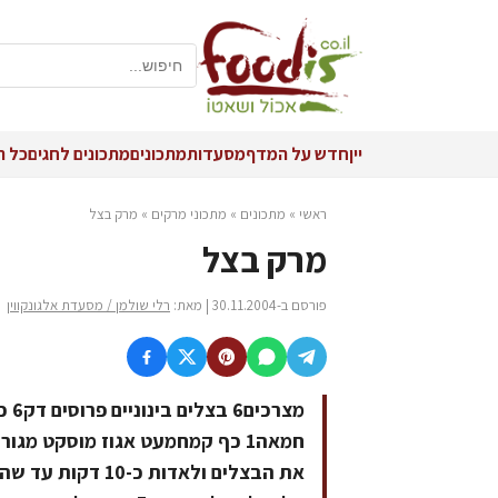
יין
חדש על המדף
מסעדות
מתכונים
מתכונים לחגים
כל ה
ראשי
»
מתכונים
»
מתכוני מרקים
»
מרק בצל
מרק בצל
פורסם ב-30.11.2004 | מאת:
רלי שולמן / מסעדת אלגונקווין
חמאה1 כף קמחמעט אגוז מוסקט 