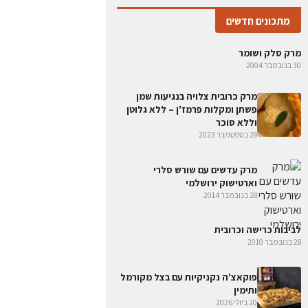
מתכונים חדשים
מרק סלק ושומר
30 בנובמבר 2004
מרק כרובית צלויה בנגיעות שמן
פשתן ומקלות פרמז'ן – ללא גלוטן
וללא סוכר
28 בספטמבר 2023
מרק עדשים עם שורש סלרי
וארטישוק ירושלמי
28 בנובמבר 2014
לביבות כרישה וכרובית
28 בנובמבר 2010
פוקאצ'ה נקניקיות עם בצל מקורמל
ותימין
20 ביולי 2026