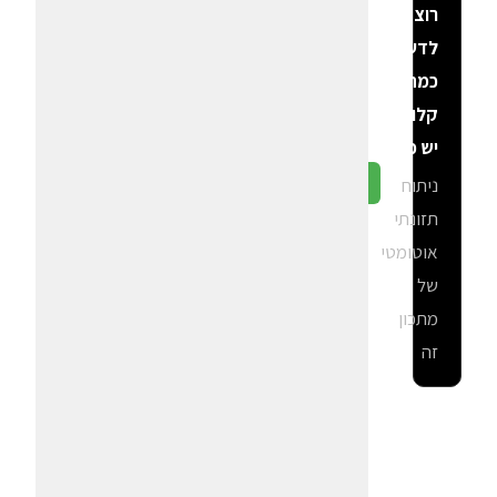
רוצה
לדעת
כמה
קלוריות
יש פה?
ניתוח
גלה ב-CalGal
תזונתי
אוטומטי
של
מתכון
זה