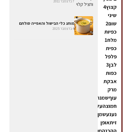
7 בדצמבר 2011
קצוץ4
שיני
שום2
מותג כלי הבישול והאפייה סולתם
4 בדצמבר 2025
כפיות
מלח1
כפית
פלפל
לבן3
כפות
אבקת
מרק
עוףשמנת
חמוצהעלי
נענעשמן
זיתאופן
ההכנהמטגנים