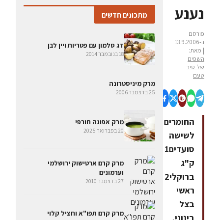
נענע
מתכונים חדשים
פורסם
ב-13.9.2006
דג סלמון עם פטריות ויין לבן
| מאת:
18 בנובמבר 2014
השפים
של טיב
טעם
מרק מיניסטרונה
25 בדצמבר 2006
החומרים
מרק אפונה חורפי
20 בפברואר 2025
לשישה
סועדים1
ק"ג
מרק קרם ארטישוק ירושלמי
וערמונים
ברוקלי2
27 בדצמבר 2010
ראשי
בצל
מרק קרם תפו"א וחציל קלוי
בינוני,