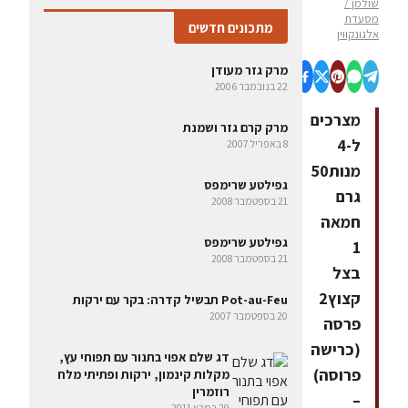
שולמן /
מסעדת
מתכונים חדשים
אלגונקווין
מרק גזר מעודן
22 בנובמבר 2006
מצרכים
מרק קרם גזר ושמנת
ל-4
8 באפריל 2007
מנות50
גפילטע שרימפס
גרם
21 בספטמבר 2008
חמאה
גפילטע שרימפס
1
21 בספטמבר 2008
בצל
קצוץ2
Pot-au-Feu תבשיל קדרה: בקר עם ירקות
20 בספטמבר 2007
פרסה
(כרישה
דג שלם אפוי בתנור עם תפוחי עץ,
פרוסה)
מקלות קינמון, ירקות ופתיתי מלח
רוזמרין
–
29 במרץ 2011