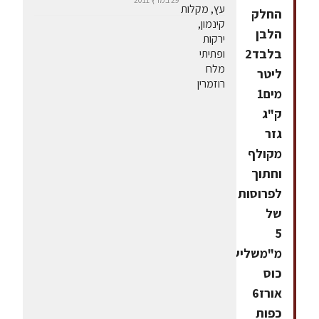
החלק
הלבן
בלבד2
ליטר
מים1
ק"ג
גזר
מקולף
וחתוך
לפרוסות
של
5
מ"משליש
כוס
אורז6
כפות