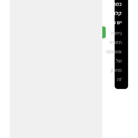
כמה
קלוריות
יש פה?
ניתוח
גלה ב-CalGal
תזונתי
אוטומטי
של
מתכון
זה