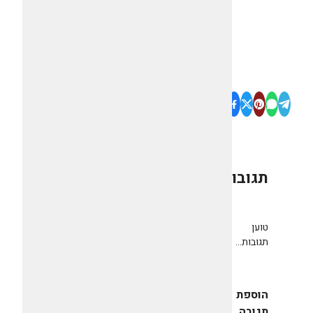
תגובות
0
טוען
תגובות...
הוספת
תגובה