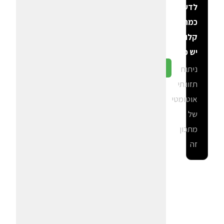
לדעת
כמה
קלוריות
יש פה?
ניתוח
גלה ב-CalGal
תזונתי
אוטומטי
של
מתכון
זה