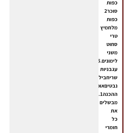
כפות
סוכר2
כפות
מלחמיץ
טרי
סחוט
משני
לימונים.15
עגבניות
שריחבילת
נבטיםאופן
ההכנה1.
מבשלים
את
כל
חומרי